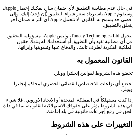
في حال عدم مطابقة التطبيق لأي ضمان سارٍ، يمكنك إخطار Apple،
وستقوم Apple باسترداد سعر شراء التطبيق (إن وُجد) إليك. وإلى
أقصى حد يسمح به القانون، لا تتحمل Apple أي التزام ضمان آخر
يتعلق بالتطبيق.
تتحمل Tuncay Technologies Ltd، وليس Apple، مسؤولية التحقيق
في أي مطالبة تفيد بأن التطبيق أو استخدامك له ينتهك حقوق
الملكية الفكرية لطرف ثالث، والدفاع عنها وتسويتها وإبرائها.
القانون المعمول به
تخضع هذه الشروط لقوانين إنجلترا وويلز.
تخضع أي نزاعات للاختصاص القضائي الحصري لمحاكم إنجلترا
وويلز.
إذا كنت مستهلكاً في المملكة المتحدة أو الاتحاد الأوروبي، فلا شيء
في هذه الشروط يؤثر على حقوقك الاستهلاكية القانونية، بما في ذلك
الحق في رفع إجراءات قانونية في بلد إقامتك.
التغييرات على هذه الشروط