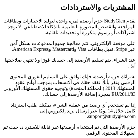
المشتريات والاستردادات
يقدم StudyGlen حزم أرصدة لمرة واحدة لتوليد الاختبارات وبطاقات
المراجعة والقصص المصورة التعليمية بالذكاء الاصطناعي. لا توجد
اشتراكات أو رسوم متكررة أو تجديدات تلقائية.
على موقعنا الإلكتروني، تتم معالجة جميع المدفوعات بشكل آمن
عبر Stripe. نقبل بطاقات Visa وMastercard وAmerican Express.
عند الشراء، يتم تسليم الأرصدة إلى حسابك فورًا ولا تنتهي صلاحيتها
أبدًا.
بشرائك حزمة أرصدة، فإنك توافق على التسليم الفوري للمحتوى
الرقمي وتقر بأنك تفقد حقك في الانسحاب بموجب لوائح عقود
المستهلك 2013 (المملكة المتحدة) وتوجيه حقوق المستهلك الأوروبي
2011/83/EU بمجرد إضافة الأرصدة إلى حسابك.
إذا لم تستخدم أي رصيد من عملية الشراء، يمكنك طلب استرداد
كامل خلال 14 يومًا عبر إرسال بريد إلكتروني إلى
support@studyglen.com.
حزم الأرصدة التي تم استخدام أرصدتها غير قابلة للاسترداد، حيث تم
استهلاك المحتوى الرقمي.