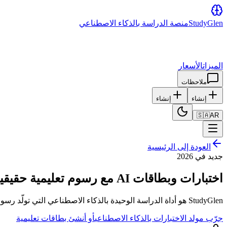
Glen
Study
منصة الدراسة بالذكاء الاصطناعي
الميزات
الأسعار
ملاحظات
إنشاء
إنشاء
🇸🇦
AR
العودة إلى الرئيسية
جديد في 2026
اختبارات وبطاقات AI مع رسوم تعليمية حقيقية
StudyGlen هو أداة الدراسة الوحيدة بالذكاء الاصطناعي التي تولّد رسوماً توضيحية مع أسئلتك وبطاقاتك — وتتيح لك إعادة توليد أي صورة بنص توجيهي مخصص. تشريح، كيمياء، أحياء، جغرافيا، كل شيء مرئي.
جرّب مولد الاختبارات بالذكاء الاصطناعي
أو أنشئ بطاقات تعليمية