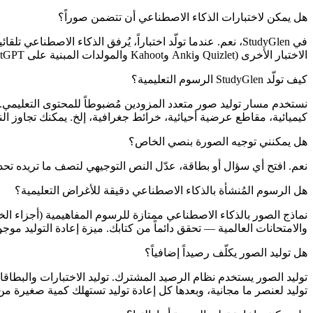
هل يمكن لاختبارات الذكاء الاصطناعي أن تتضمن صوراً؟
في StudyGlen، نعم. عندما تولّد اختباراً، يُرفق الذكاء ال
الاختبار الأخرى (Quizlet وAnki وKahoot والمولدات المبنية على ChatGPT) تنتج نصاً فقط.
كيف تولّد StudyGlen الرسوم التعليمية؟
نستخدم مسار توليد صور متعدد المزودين مُضبوطاً للمحتوى التعليمي
كيميائية، مقاطع عرضية أحيائية، خرائط جغرافية، إلخ. يمكنك تجاوز 
هل يمكنني توجيه الصورة بنصي الخاص؟
نعم. افتح أي سؤال أو بطاقة، عدّل النص التوجيهي لتصف ما تريده تحد
هل الرسوم المُنشأة بالذكاء الاصطناعي دقيقة للأغراض التعليمية؟
نماذج الصور بالذكاء الاصطناعي ممتازة للرسوم المفاهيمية (أجزاء الخ
والامتحانات العالمية — تحقق دائماً من كتابك. ميزة إعادة التوليد 
هل توليد الصور يكلّف رصيداً إضافياً؟
توليد الصور يستخدم نظام الرصيد المشترك. توليد الاختبارات والبطا
توليد لعنصر ما مجانية، وبعدها كل إعادة توليد تستهلك كمية صغيرة من