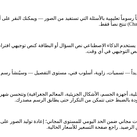
اصطناعي تلقائياً رسوماً تعليمية بالأسئلة التي تستفيد من الصور — ويمكنك ا
. يستخدم الذكاء الاصطناعي نص السؤال أو البطاقة كنص توجيهي افتر
النص التوجيهي في أي وقت.
يداً — تسميات، زاوية، أسلوب فني، مستوى التفصيل — وسيُنشأ رسم جديد
لية، أجهزة الجسم، الأشكال الجزيئية، المعالم الجغرافية) وتتحسن شهري
موجودة بالضبط حتى تتمكن من التكرار حتى يطابق الرسم مصدرك.
قات مجاني ضمن الحد اليومي للمستوى المجاني؛ إعادة توليد الصور على 
 الرصيد. راجع صفحة التسعير للأسعار الحالية.