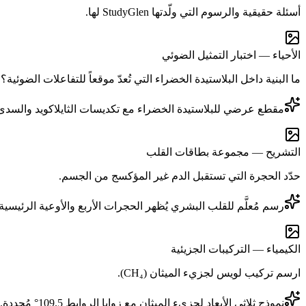
أسئلة حقيقية والرسوم التي ولّدتها StudyGlen لها.
الأحياء — اختبار التمثيل الضوئي
ما البنية داخل البلاستيدة الخضراء التي تُعدّ موقعاً للتفاعلات الضوئية؟
مقطع عرضي للبلاستيدة الخضراء مع تكديسات الثايلاكويد والسدى مُ
التشريح — مجموعة بطاقات القلب
حدّد الحجرة التي تستقبل الدم غير المؤكسج من الجسم.
رسم مُعلَّم للقلب البشري يُظهر الحجرات الأربع والأوعية الرئيسية.
الكيمياء — التركيبات الجزيئية
ارسم تركيب لويس لجزيء الميثان (CH₄).
نموذج ثلاثي الأبعاد لجزيء الميثان مع زوايا الروابط 109.5° مُحددة.