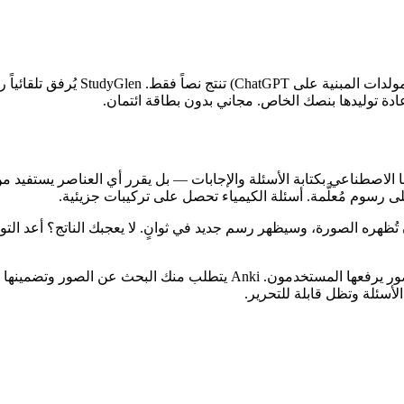
معظم أدوات الاختبار بالذكاء الاصطنا
دة توليدها بنصك الخاص. مجاني بدون بطاقة ائتمان.
 أو مجموعة بطاقات على StudyGlen، لا يكتفي ذكاؤنا الاصطناعي بكتابة الأسئلة والإجابات — بل يقرر
وم مُعلَّمة. أسئلة الكيمياء تحصل على تركيبات جزيئية.
ُظهره الصورة، وسيظهر رسم جديد في ثوانٍ. لا يعجبك الناتج؟ أعد التوليد