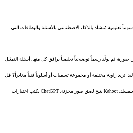
عي (Quizlet وAnki وKahoot والمولدات المبنية على ChatGPT) تنتج نصاً فقط. StudyGlen يُرفق تلقائياً رسوماً تعليمية مُنشأة بالذكاء الاصطناعي بالأسئلة والبطاقات التي
 أي العناصر يستفيد من صورة، ثم يولّد رسماً توضيحياً تعليمياً يرافق كل منها. أسئلة التمثيل
. تريد زاوية مختلفة أو مجموعة تسميات أو أسلوباً فنياً مغايراً؟ قل
لا توجد أداة اختبار أو بطاقات AI أخرى تفعل ذلك حالياً. Quizlet لديه صور يرفعها المستخدمون. Anki يتطلب منك البحث عن الصور وتضمينها بنفسك. Kahoot يتيح لصق صور مخزنة. ChatGPT يكتب اختبارات