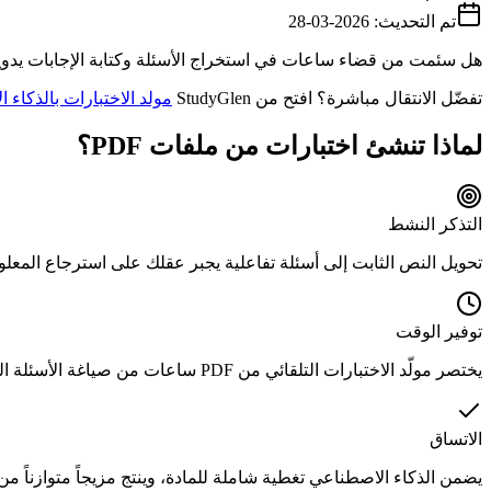
تم التحديث:
2026-03-28
هل سئمت من قضاء ساعات في استخراج الأسئلة وكتابة الإجابات يدوياً 
تفضّل الانتقال مباشرة؟ افتح من StudyGlen
مولد الاختبارات بالذكاء الاصطن
لماذا تنشئ اختبارات من ملفات PDF؟
التذكر النشط
تحويل النص الثابت إلى أسئلة تفاعلية يجبر عقلك على استرجاع المعلو
توفير الوقت
يختصر مولّد الاختبارات التلقائي من PDF ساعات من صياغة الأسئلة اليدوية إلى ثوانٍ معدودة، مما يتيح لك التركيز على الدراسة أو التدريس الفعلي.
الاتساق
يضمن الذكاء الاصطناعي تغطية شاملة للمادة، وينتج مزيجاً متوازناً من 