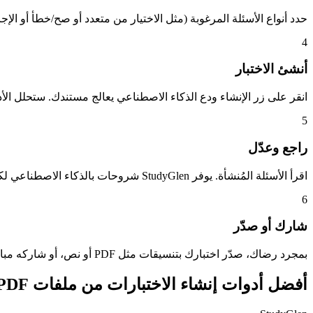
حدد أنواع الأسئلة المرغوبة (مثل الاختيار من متعدد أو صح/خطأ أو الإ
4
أنشئ الاختبار
انقر على زر الإنشاء ودع الذكاء الاصطناعي يعالج مستندك. ستحلل الأد
5
راجع وعدّل
اقرأ الأسئلة المُنشأة. يوفر StudyGlen شروحات بالذكاء الاصطناعي لكل إجابة، لكن يمكنك دائماً تعديل الصياغة لتناسب احتياجاتك بالضبط.
6
شارك أو صدّر
بمجرد رضاك، صدّر اختبارك بتنسيقات مثل PDF أو نص، أو شاركه مباشرة عبر رابط فريد مع طلابك أو زملائك.
أفضل أدوات إنشاء الاختبارات من ملفات PDF