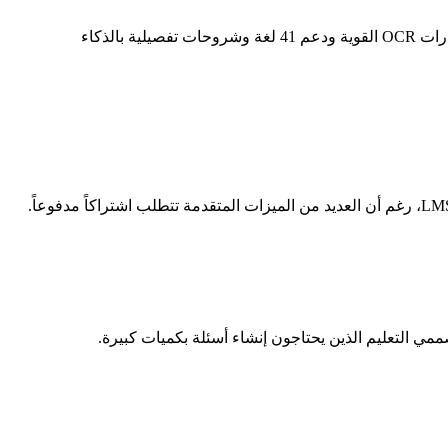
StudyGlen هي منصة تعلم مجانية ومتعددة الاستخدامات بالذكاء الاصطناعي تحوّل ملفات PDF والصور والنص إلى اختبارات شاملة. تتميز بقدرات OCR القوية ودعم 41 لغة وشروحات تفصيلية بالذكاء