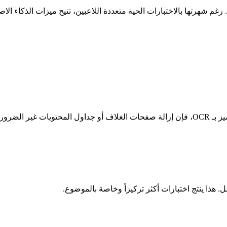
م شهرتها بالاختبارات الحية متعددة اللاعبين، تتيح ميزات الذكاء ال
تأكد من أن مستندك واضح ومقروء. رغم أن أدوات مثل StudyGlen تتميز بـ OCR، فإن إزالة صفحات 