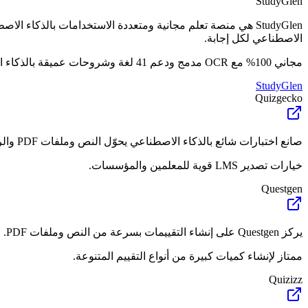
StudyGlen
الاصطناعي لكل إجابة.
مجاني 100% مع OCR مدمج ودعم 41 لغة وشروحات عميقة بالذكاء الاصطناعي.
StudyGlen
Quizgecko
صانع اختبارات شائع بالذكاء الاصطناعي يحوّل النص وملفات PDF والروابط إلى أنواع مختلفة من الأسئلة. يقدم خيارات تصدير جيدة وتكامل LMS، رغم أن العديد من الميزات المتقدمة تتطلب اشتراكاً مدفوعاً.
خيارات تصدير LMS قوية للمعلمين والمؤسسات.
Questgen
يركز Questgen على إنشاء التقييمات بسرعة من النص وملفات PDF. موجه بشكل كبير للمدربين المؤسسيين ومحترفي الموارد البشرية ومصممي التعليم الذين يحتاجون إنشاء أسئلة بكميات كبيرة.
ممتاز لإنشاء كميات كبيرة من أنواع التقييم المتنوعة.
Quizizz