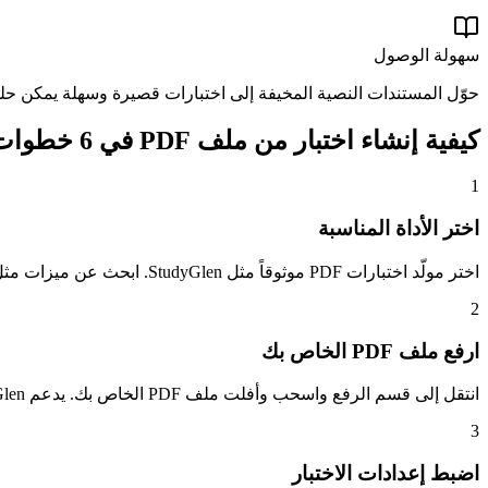
سهولة الوصول
حوّل المستندات النصية المخيفة إلى اختبارات قصيرة وسهلة يمكن حله
كيفية إنشاء اختبار من ملف PDF في 6 خطوات بسيطة
1
اختر الأداة المناسبة
اختر مولّد اختبارات PDF موثوقاً مثل StudyGlen. ابحث عن ميزات مثل دعم OCR للمستندات الممسوحة ضوئياً وإمكانيات متعددة اللغات والوصول المجاني.
2
ارفع ملف PDF الخاص بك
انتقل إلى قسم الرفع واسحب وأفلت ملف PDF الخاص بك. يدعم StudyGlen أيضاً لصق النص ورفع الصور إذا لم يكن مصدرك ملف PDF قياسياً.
3
اضبط إعدادات الاختبار