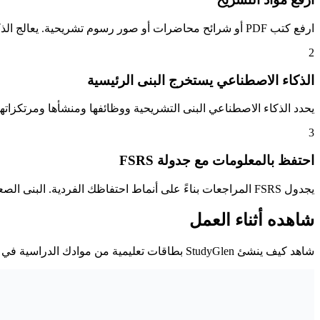
ارفع كتب PDF أو شرائح محاضرات أو صور رسوم تشريحية. يعالج الذكاء الاصطناعي المحتوى النصي والمرئي من مصادر مثل Netter's أو Gray's أو مواد مقررك.
2
الذكاء الاصطناعي يستخرج البنى الرئيسية
يحدد الذكاء الاصطناعي البنى التشريحية ووظائفها ومنشأها ومرتكزا
3
احتفظ بالمعلومات مع جدولة FSRS
يجدول FSRS المراجعات بناءً على أنماط احتفاظك الفردية. البنى الصعبة تظهر بشكل أكثر تكراراً، والمصطلحات المتقنة تنتقل لفترات أطول. لا وقت مهدر على ما تعرفه بالفعل.
شاهده أثناء العمل
شاهد كيف ينشئ StudyGlen بطاقات تعليمية من موادك الدراسية في ثوانٍ.