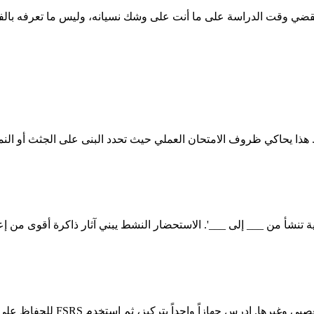
هذا يحاكي ظروف الامتحان العملي حيث تحدد البنى على الجثث أو النم
تنشأ من ___ إلى ___'. الاستحضار النشط يبني آثار ذاكرة أقوى من إعا
اً بتركيز، ثم استخدم FSRS للحفاظ على جميع الأجهزة بالتوازي دون حشو.