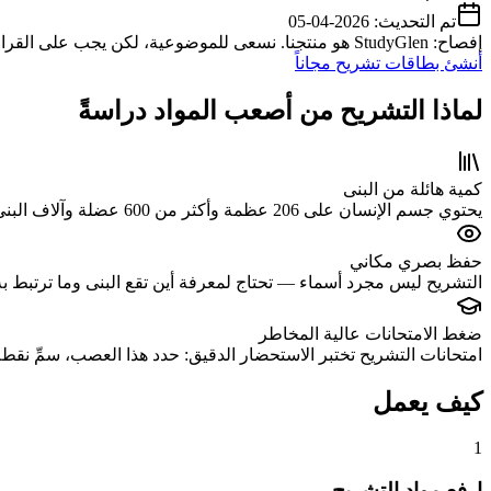
تم التحديث:
2026-04-05
إفصاح: StudyGlen هو منتجنا. نسعى للموضوعية، لكن يجب على القراء مراعاة وجهة نظرنا عند مقارنة الأدوات.
أنشئ بطاقات تشريح مجاناً
لماذا التشريح من أصعب المواد دراسةً
كمية هائلة من البنى
يحتوي جسم الإنسان على 206 عظمة وأكثر من 600 عضلة وآلاف البنى المسمّاة. لا توجد مادة أخرى تتطلب حفظ هذا الكم الهائل من المصطلحات والمواقع المحددة.
حفظ بصري مكاني
التشريح ليس مجرد أسماء — تحتاج لمعرفة أين تقع البنى وما ترتبط به 
ضغط الامتحانات عالية المخاطر
امتحانات التشريح تختبر الاستحضار الدقيق: حدد هذا العصب، سمِّ نقطة
كيف يعمل
1
ارفع مواد التشريح