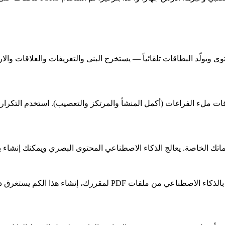
. يقرأ الذكاء الاصطناعي المحتوى ويولّد البطاقات تلقائياً — يستخرج البنى والتعريفات
تك الخاصة. يعالج الذكاء الاصطناعي المحتوى البصري ويمكنك إنشاء بط