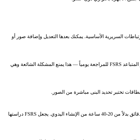
 والعلاقات والارتباطات السريرية الأساسية. يمكنك بعدها التعديل وإضافة صور أو
اجمع بين البطاقات المبنية على الصور (حدد البنى على الرسوم) وبطاقات ملء الفراغات (أكمل المنشأ والمرتكز والتعصيب). استخدم التكرار المتباعد FSRS للمراجعة يومياً — هذا يمنع المشكلة الشائعة وهي
اقات تختبر تحديد البنى مباشرة من الصور.
يتطلب مقرر تشريح نموذجي 300-800 بطاقة حسب العمق. مع التوليد بالذكاء الاصطناعي من ملفات PDF لمقررك، إنشاء هذا الكم يستغرق دقائق بدلاً من 20-40 ساعة من الإنشاء اليدوي. يجعل FSRS دراستها