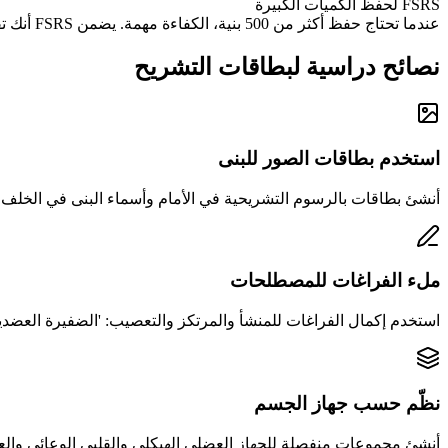
FSRS لحفظ الكميات الكبيرة
عندما تحتاج حفظ أكثر من 500 بنية، الكفاءة مهمة. يضمن FSRS أنك تقضي وقت الدراسة على ما أنت على وشك نسيانه، وليس ما تعرفه بالفعل.
نصائح دراسية لبطاقات التشريح
استخدم بطاقات الصور للبنى
أنشئ بطاقات بالرسوم التشريحية في الأمام وأسماء البنى في الخلف. 
ملء الفراغات للمصطلحات
استخدم إكمال الفراغات للمنشأ والمرتكز والتعصيب: 'الضفيرة العضدية 
نظّم حسب جهاز الجسم
أنشئ مجموعات منفصلة للجهاز العضلي الهيكلي والقلبي الوعائي والعصبي وغيرها. ادرس جهازاً واحد