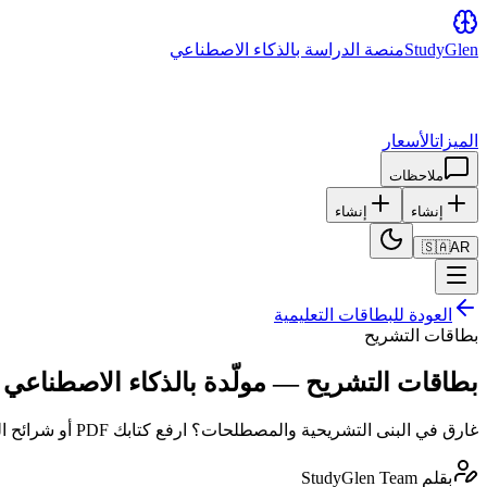
Glen
Study
منصة الدراسة بالذكاء الاصطناعي
الميزات
الأسعار
ملاحظات
إنشاء
إنشاء
🇸🇦
AR
العودة للبطاقات التعليمية
بطاقات التشريح
بطاقات التشريح — مولّدة بالذكاء الاصطناعي
غارق في البنى التشريحية والمصطلحات؟ ارفع كتابك PDF أو شرائح المحاضرات — يولّد الذكاء الاصطناعي بطاقات مع ملء الفراغات للتسمية والتكرار المتباعد FSRS لحفظ مئات البنى.
بقلم
StudyGlen Team