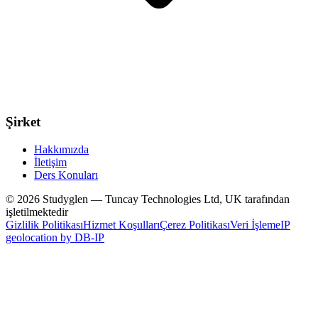
Şirket
Hakkımızda
İletişim
Ders Konuları
© 2026 Studyglen — Tuncay Technologies Ltd, UK tarafından
işletilmektedir
Gizlilik Politikası
Hizmet Koşulları
Çerez Politikası
Veri İşleme
IP
geolocation by DB-IP