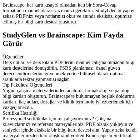
Brainscape, her kartı kısayol olmadan katı bir Soru-Cevap
formatında manuel olarak yazmanızı gerektirir. StudyGlen'in yapay
zekası PDF'nizi veya notlarınızı okur ve anında eksiksiz, optimize
edilmiş bir bilgi kartı destesi oluşturur.
StudyGlen vs Brainscape: Kim Fayda
Görür
Öğrenciler
Ders notları ve ders kitabı PDF'lerini manuel çalışma olmadan bilgi
kartı destelerine dönüştürün. FSRS planlaması, öznel güven
derecelendirmelerine güvenmek yerine bilimsel olarak optimal
aralıklarla tekrar yapmanızı sağlar.
Tıp Fakültesi Öğrencileri
Yoğun çalışma materyallerinden anatomi, farmakoloji ve patoloji
bilgi kartları oluşturun. Brainscape'te bulunmayan boşluk doldurma
kartları, ilaç adları, dozajlar ve klinik terminolojiyi ezberlemek için
vazgeçilmezdir.
Sertifika Hazırlığı
Profesyonel sertifikalar için mi çalışıyorsunuz? Çalışma
kılavuzlarınızı ve referans materyallerinizi PDF olarak yükleyin ve
saniyeler içinde eksiksiz bir bilgi kartı destesi alın. Yapay zeka kendi
materyallerinizden kart oluşturabiliyorken Brainscape'in Sertifikalı