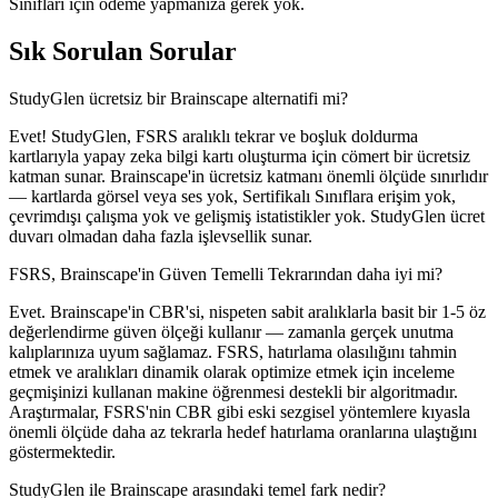
Sınıfları için ödeme yapmanıza gerek yok.
Sık Sorulan Sorular
StudyGlen ücretsiz bir Brainscape alternatifi mi?
Evet! StudyGlen, FSRS aralıklı tekrar ve boşluk doldurma
kartlarıyla yapay zeka bilgi kartı oluşturma için cömert bir ücretsiz
katman sunar. Brainscape'in ücretsiz katmanı önemli ölçüde sınırlıdır
— kartlarda görsel veya ses yok, Sertifikalı Sınıflara erişim yok,
çevrimdışı çalışma yok ve gelişmiş istatistikler yok. StudyGlen ücret
duvarı olmadan daha fazla işlevsellik sunar.
FSRS, Brainscape'in Güven Temelli Tekrarından daha iyi mi?
Evet. Brainscape'in CBR'si, nispeten sabit aralıklarla basit bir 1-5 öz
değerlendirme güven ölçeği kullanır — zamanla gerçek unutma
kalıplarınıza uyum sağlamaz. FSRS, hatırlama olasılığını tahmin
etmek ve aralıkları dinamik olarak optimize etmek için inceleme
geçmişinizi kullanan makine öğrenmesi destekli bir algoritmadır.
Araştırmalar, FSRS'nin CBR gibi eski sezgisel yöntemlere kıyasla
önemli ölçüde daha az tekrarla hedef hatırlama oranlarına ulaştığını
göstermektedir.
StudyGlen ile Brainscape arasındaki temel fark nedir?