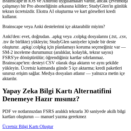
Brainscape'in iOS ve Android uygulamaları vardır, ancak çevrimdışı
çalışmayı bir Pro aboneliğinin arkasına kilitler; StudyGlen'in günlük
tekrarı ücretsizdir. Ekstra AI oluşturma ve kart görselleri kredi
kullanır.
Brainscape veya Anki destelerimi içe aktarabilir miyim?
Anki'den: evet, doğrudan. .apkg veya .colpkg dosyalarını (.txt, .csv,
.tsv ile birlikte) yükleyin; StudyGlen saniyeler içinde bir deste
oluşturur. .apkg/.colpkg için planlamayı koruma seçeneğiniz var —
SM-2 inceleme durumunuz (aralıklar, kolaylık, tekrar sayısı)
FSRS'ye dönüştürülür; öğrendiğiniz kartlar sıfırlanmaz.
Brainscape'ten: desteyi CSV olarak dışa aktarın ve aynı şekilde
yükleyin. Ücretsiz katmanda günde 5 içe aktarma; kredi paketleri
sınırsız erişim sağlar. Medya dosyaları atlanır — yalnızca metin içe
aktarılır.
Yapay Zeka Bilgi Kartı Alternatifini
Denemeye Hazır mısınız?
PDF ve notlarınızdan FSRS aralıklı tekrarla 30 saniyede akıllı bilgi
kartları oluşturun — manuel yazma gerekmez
Ücretsiz Bilgi Kartı Oluştur