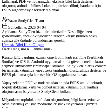
kullanarak PDF ve notlarınızdan eksiksiz bilgi kartı desteleri
oluşturur, ardından bilimsel olarak optimize edilmiş hatırlama için
FSRS algoritmasıyla tekrarları planlar.
Yazan
StudyGlen Team
Güncelleme:
2026-04-04
Açıklama: StudyGlen bizim ürünümüzdür. Nesnelliğe özen
gösteriyoruz, ancak okuyucuların araçları karşılaştırırken bakış
açımızı göz önünde bulundurması gerekir.
Ücretsiz Bilgi Kartı Oluştur
Özet: Hangisini Kullanmalısınız?
Küratörlüğü yapılmış, uzman onaylı bilgi kartı içeriğine (Sertifikalı
Sınıflar) ve iOS ile Android uygulamalarında güven temelli tekrara
erişmek istiyorsanız Brainscape'i kullanın. StudyGlen'in artık cömert
bir ücretsiz katmanda yapay zeka tarafından oluşturulmuş desteler ve
FSRS planlamasıyla ücretsiz bir iOS uygulaması da var.
Yapay zekanın PDF ve notlarınızdan anında FSRS aralıklı tekrarlı,
boşluk doldurma kartlı ve cömert ücretsiz katmanlı bilgi kartları
oluşturmasını istiyorsanız StudyGlen'i kullanın.
Milyonlarca topluluk tarafından oluşturulmuş bilgi kartı setine ve
oyunlaştırılmış çalışma modlarına erişmek istiyorsanız Quizlet'i