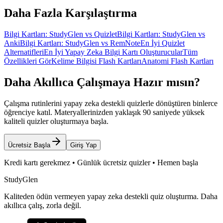
Daha Fazla Karşılaştırma
Bilgi Kartları: StudyGlen vs Quizlet
Bilgi Kartları: StudyGlen vs
Anki
Bilgi Kartları: StudyGlen vs RemNote
En İyi Quizlet
Alternatifleri
En İyi Yapay Zeka Bilgi Kartı Oluşturucular
Tüm
Özellikleri Gör
Kelime Bilgisi Flash Kartları
Anatomi Flash Kartları
Daha Akıllıca Çalışmaya Hazır mısın?
Çalışma rutinlerini yapay zeka destekli quizlerle dönüştüren binlerce
öğrenciye katıl. Materyallerinizden yaklaşık 90 saniyede yüksek
kaliteli quizler oluşturmaya başla.
Ücretsiz Başla
Giriş Yap
Kredi kartı gerekmez • Günlük ücretsiz quizler • Hemen başla
StudyGlen
Kaliteden ödün vermeyen yapay zeka destekli quiz oluşturma. Daha
akıllıca çalış, zorla değil.