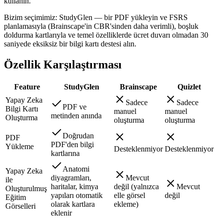
kullanın.
Bizim seçimimiz: StudyGlen — bir PDF yükleyin ve FSRS
planlamasıyla (Brainscape'in CBR'sinden daha verimli), boşluk
doldurma kartlarıyla ve temel özelliklerde ücret duvarı olmadan 30
saniyede eksiksiz bir bilgi kartı destesi alın.
Özellik Karşılaştırması
Feature
StudyGlen
Brainscape
Quizlet
Yapay Zeka
Sadece
Sadece
PDF ve
Bilgi Kartı
manuel
manuel
metinden anında
Oluşturma
oluşturma
oluşturma
Doğrudan
PDF
PDF'den bilgi
Yükleme
Desteklenmiyor
Desteklenmiyor
kartlarına
Anatomi
Yapay Zeka
diyagramları,
Mevcut
ile
haritalar, kimya
değil (yalnızca
Mevcut
Oluşturulmuş
yapıları otomatik
elle görsel
değil
Eğitim
olarak kartlara
ekleme)
Görselleri
eklenir