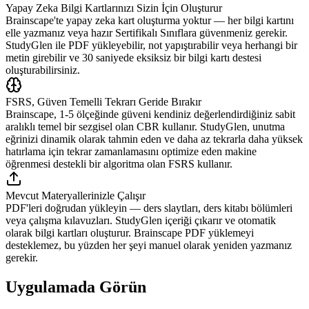
Yapay Zeka Bilgi Kartlarınızı Sizin İçin Oluşturur
Brainscape'te yapay zeka kart oluşturma yoktur — her bilgi kartını
elle yazmanız veya hazır Sertifikalı Sınıflara güvenmeniz gerekir.
StudyGlen ile PDF yükleyebilir, not yapıştırabilir veya herhangi bir
metin girebilir ve 30 saniyede eksiksiz bir bilgi kartı destesi
oluşturabilirsiniz.
FSRS, Güven Temelli Tekrarı Geride Bırakır
Brainscape, 1-5 ölçeğinde güveni kendiniz değerlendirdiğiniz sabit
aralıklı temel bir sezgisel olan CBR kullanır. StudyGlen, unutma
eğrinizi dinamik olarak tahmin eden ve daha az tekrarla daha yüksek
hatırlama için tekrar zamanlamasını optimize eden makine
öğrenmesi destekli bir algoritma olan FSRS kullanır.
Mevcut Materyallerinizle Çalışır
PDF'leri doğrudan yükleyin — ders slaytları, ders kitabı bölümleri
veya çalışma kılavuzları. StudyGlen içeriği çıkarır ve otomatik
olarak bilgi kartları oluşturur. Brainscape PDF yüklemeyi
desteklemez, bu yüzden her şeyi manuel olarak yeniden yazmanız
gerekir.
Uygulamada Görün