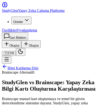
Study
Glen
Yapay Zeka Çalışma Platformu
Ürünler
Özellikler
Fiyatlandırma
Geri Bildirim
Oluştur
Oluştur
🇹🇷
TR
Bilgi Kartlarına Dön
Brainscape Alternatifi
StudyGlen vs Brainscape: Yapay Zeka
Bilgi Kartı Oluşturma Karşılaştırması
Brainscape manuel kart oluşturmaya ve temel bir güven
derecelendirme sistemine dayanır. StudyGlen, yapay zeka