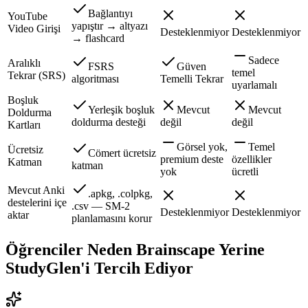
Bağlantıyı
YouTube
yapıştır → altyazı
Video Girişi
Desteklenmiyor
Desteklenmiyor
→ flashcard
Sadece
Aralıklı
FSRS
Güven
temel
Tekrar (SRS)
algoritması
Temelli Tekrar
uyarlamalı
Boşluk
Yerleşik boşluk
Mevcut
Mevcut
Doldurma
doldurma desteği
değil
değil
Kartları
Görsel yok,
Temel
Ücretsiz
Cömert ücretsiz
premium deste
özellikler
Katman
katman
yok
ücretli
Mevcut Anki
.apkg, .colpkg,
destelerini içe
.csv — SM-2
Desteklenmiyor
Desteklenmiyor
aktar
planlamasını korur
Öğrenciler Neden Brainscape Yerine
StudyGlen'i Tercih Ediyor