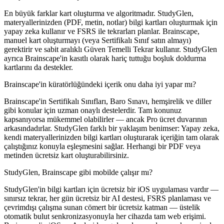
En büyük farklar kart oluşturma ve algoritmadır. StudyGlen,
materyallerinizden (PDF, metin, notlar) bilgi kartları oluşturmak için
yapay zeka kullanır ve FSRS ile tekrarları planlar. Brainscape,
manuel kart oluşturmayı (veya Sertifikalı Sınıf satın almayı)
gerektirir ve sabit aralıklı Güven Temelli Tekrar kullanır. StudyGlen
ayrıca Brainscape'in kasıtlı olarak hariç tuttuğu boşluk doldurma
kartlarını da destekler.
Brainscape'in küratörlüğündeki içerik onu daha iyi yapar mı?
Brainscape'in Sertifikalı Sınıfları, Baro Sınavı, hemşirelik ve diller
gibi konular için uzman onaylı destelerdir. Tam konunuz
kapsanıyorsa mükemmel olabilirler — ancak Pro ücret duvarının
arkasındadırlar. StudyGlen farklı bir yaklaşım benimser: Yapay zeka,
kendi materyallerinizden bilgi kartları oluşturarak içeriğin tam olarak
çalıştığınız konuyla eşleşmesini sağlar. Herhangi bir PDF veya
metinden ücretsiz kart oluşturabilirsiniz.
StudyGlen, Brainscape gibi mobilde çalışır mı?
StudyGlen'in bilgi kartları için ücretsiz bir iOS uygulaması vardır —
sınırsız tekrar, her gün ücretsiz bir AI destesi, FSRS planlaması ve
çevrimdışı çalışma sunan cömert bir ücretsiz katman — üstelik
otomatik bulut senkronizasyonuyla her cihazda tam web erişimi.