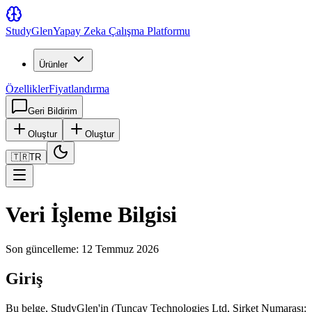
Study
Glen
Yapay Zeka Çalışma Platformu
Ürünler
Özellikler
Fiyatlandırma
Geri Bildirim
Oluştur
Oluştur
🇹🇷
TR
Veri İşleme Bilgisi
Son güncelleme: 12 Temmuz 2026
Giriş
Bu belge, StudyGlen'in (Tuncay Technologies Ltd, Şirket Numarası: