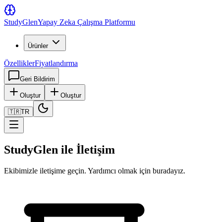
Study
Glen
Yapay Zeka Çalışma Platformu
Ürünler
Özellikler
Fiyatlandırma
Geri Bildirim
Oluştur
Oluştur
🇹🇷
TR
StudyGlen ile İletişim
Ekibimizle iletişime geçin. Yardımcı olmak için buradayız.