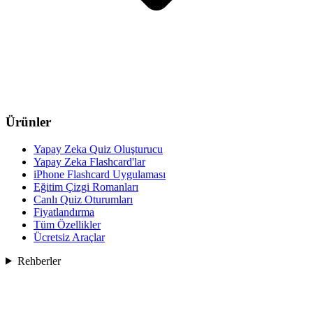
Ürünler
Yapay Zeka Quiz Oluşturucu
Yapay Zeka Flashcard'lar
iPhone Flashcard Uygulaması
Eğitim Çizgi Romanları
Canlı Quiz Oturumları
Fiyatlandırma
Tüm Özellikler
Ücretsiz Araçlar
Rehberler