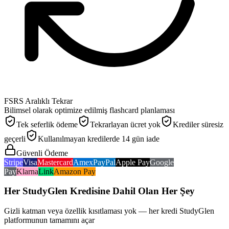
FSRS Aralıklı Tekrar
Bilimsel olarak optimize edilmiş flashcard planlaması
Tek seferlik ödeme
Tekrarlayan ücret yok
Krediler süresiz
geçerli
Kullanılmayan kredilerde 14 gün iade
Güvenli Ödeme
Stripe
Visa
Mastercard
Amex
PayPal
Apple Pay
Google
Pay
Klarna
Link
Amazon Pay
Her StudyGlen Kredisine Dahil Olan Her Şey
Gizli katman veya özellik kısıtlaması yok — her kredi StudyGlen
platformunun tamamını açar