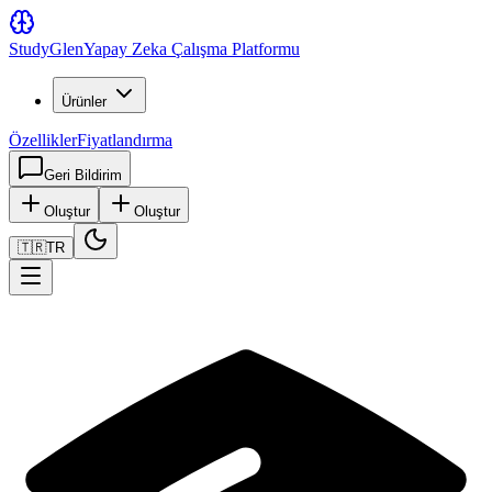
Study
Glen
Yapay Zeka Çalışma Platformu
Ürünler
Özellikler
Fiyatlandırma
Geri Bildirim
Oluştur
Oluştur
🇹🇷
TR