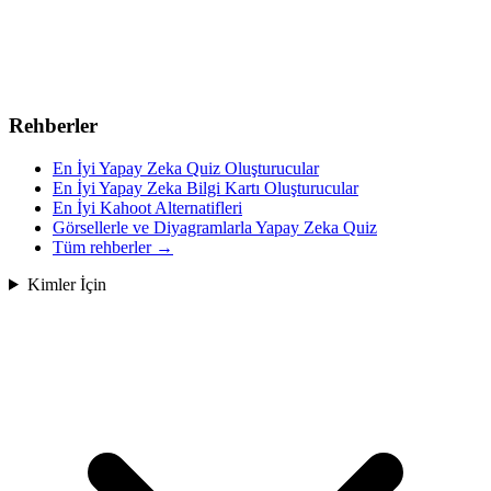
Rehberler
En İyi Yapay Zeka Quiz Oluşturucular
En İyi Yapay Zeka Bilgi Kartı Oluşturucular
En İyi Kahoot Alternatifleri
Görsellerle ve Diyagramlarla Yapay Zeka Quiz
Tüm rehberler
→
Kimler İçin