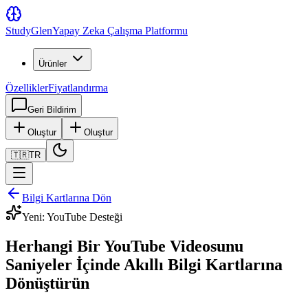
Study
Glen
Yapay Zeka Çalışma Platformu
Ürünler
Özellikler
Fiyatlandırma
Geri Bildirim
Oluştur
Oluştur
🇹🇷
TR
Bilgi Kartlarına Dön
Yeni: YouTube Desteği
Herhangi Bir YouTube Videosunu
Saniyeler İçinde Akıllı Bilgi Kartlarına
Dönüştürün