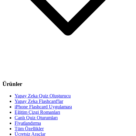
Ürünler
Yapay Zeka Quiz Oluşturucu
Yapay Zeka Flashcard'lar
iPhone Flashcard Uygulaması
Eğitim Çizgi Romanları
Canlı Quiz Oturumları
Fiyatlandırma
Tüm Özellikler
Ücretsiz Araçlar