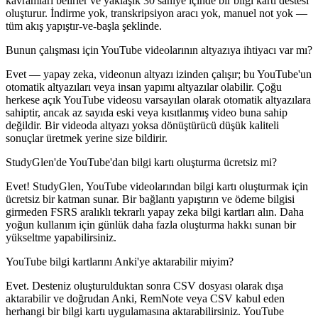
kavramları belirler ve yaklaşık 30 saniye içinde bir bilgi kartı destesi
oluşturur. İndirme yok, transkripsiyon aracı yok, manuel not yok —
tüm akış yapıştır-ve-başla şeklinde.
Bunun çalışması için YouTube videolarının altyazıya ihtiyacı var mı?
Evet — yapay zeka, videonun altyazı izinden çalışır; bu YouTube'un
otomatik altyazıları veya insan yapımı altyazılar olabilir. Çoğu
herkese açık YouTube videosu varsayılan olarak otomatik altyazılara
sahiptir, ancak az sayıda eski veya kısıtlanmış video buna sahip
değildir. Bir videoda altyazı yoksa dönüştürücü düşük kaliteli
sonuçlar üretmek yerine size bildirir.
StudyGlen'de YouTube'dan bilgi kartı oluşturma ücretsiz mi?
Evet! StudyGlen, YouTube videolarından bilgi kartı oluşturmak için
ücretsiz bir katman sunar. Bir bağlantı yapıştırın ve ödeme bilgisi
girmeden FSRS aralıklı tekrarlı yapay zeka bilgi kartları alın. Daha
yoğun kullanım için günlük daha fazla oluşturma hakkı sunan bir
yükseltme yapabilirsiniz.
YouTube bilgi kartlarını Anki'ye aktarabilir miyim?
Evet. Desteniz oluşturulduktan sonra CSV dosyası olarak dışa
aktarabilir ve doğrudan Anki, RemNote veya CSV kabul eden
herhangi bir bilgi kartı uygulamasına aktarabilirsiniz. YouTube