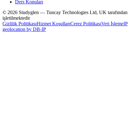
Ders Konuları
© 2026 Studyglen — Tuncay Technologies Ltd, UK tarafından
işletilmektedir
Gizlilik Politikası
Hizmet Koşulları
Çerez Politikası
Veri İşleme
IP
geolocation by DB-IP