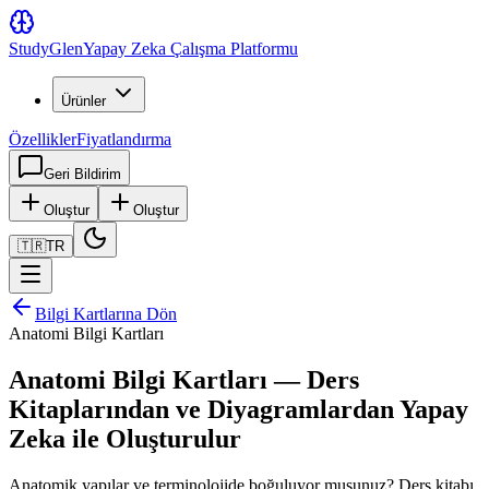
Study
Glen
Yapay Zeka Çalışma Platformu
Ürünler
Özellikler
Fiyatlandırma
Geri Bildirim
Oluştur
Oluştur
🇹🇷
TR
Bilgi Kartlarına Dön
Anatomi Bilgi Kartları
Anatomi Bilgi Kartları — Ders
Kitaplarından ve Diyagramlardan Yapay
Zeka ile Oluşturulur
Anatomik yapılar ve terminolojide boğuluyor musunuz? Ders kitabı