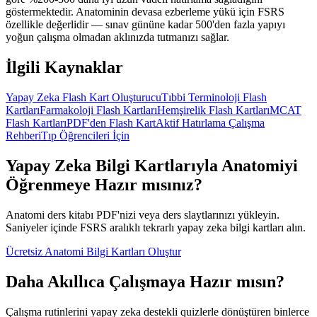
göstermektedir. Anatominin devasa ezberleme yükü için FSRS
özellikle değerlidir — sınav gününe kadar 500'den fazla yapıyı
yoğun çalışma olmadan aklınızda tutmanızı sağlar.
İlgili Kaynaklar
Yapay Zeka Flash Kart Oluşturucu
Tıbbi Terminoloji Flash
Kartları
Farmakoloji Flash Kartları
Hemşirelik Flash Kartları
MCAT
Flash Kartları
PDF'den Flash Kart
Aktif Hatırlama Çalışma
Rehberi
Tıp Öğrencileri İçin
Yapay Zeka Bilgi Kartlarıyla Anatomiyi
Öğrenmeye Hazır mısınız?
Anatomi ders kitabı PDF'nizi veya ders slaytlarınızı yükleyin.
Saniyeler içinde FSRS aralıklı tekrarlı yapay zeka bilgi kartları alın.
Ücretsiz Anatomi Bilgi Kartları Oluştur
Daha Akıllıca Çalışmaya Hazır mısın?
Çalışma rutinlerini yapay zeka destekli quizlerle dönüştüren binlerce