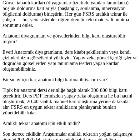
Görsel tabanlı kartları (diyagramlar üzerinde yapıları tanımlama)
boşluk doldurma kartlarıyla (başlangıç, sonlanma, innervasyon
bilgilerini doldurma) birleştirin. Her gün FSRS aralıklı tekrar ile
çalışın — bu, yeni sistemler öğrenirken önceki materyali unutma
sorununu önler.
Anatomi diyagramları ve görsellerinden bilgi kartı oluşturabilir
miyim?
Evet! Anatomik diyagramların, ders kitabı şekillerinin veya kendi
çizimlerinizin görsellerini yükleyin. Yapay zeka görsel içeriği işler ve
doğrudan görsellerden yapı tanımlama testleri yapan kartlar
oluşturabilirsiniz.
Bir sınav için kaç anatomi bilgi kartına ihtiyacım var?
Tipik bir anatomi dersi derinliğe bağlı olarak 300-800 bilgi kartı
gerektirir. Ders PDF'lerinizden yapay zeka oluşturma ile bu hacmi
oluşturmak, 20-40 saatlik manuel kart oluşturma yerine dakikalar
alır. FSRS en uygun tekrar aralıklarını planlayarak bunları
yönetilebilir kılar.
Aralıklı tekrar anatomi için etkili midir?
Son derece etkilidir. Araştırmalar aralıklı tekrarın yoğun çalışmaya
göre %200-300 daha iyi uzun vadeli hatırlama sağladığını