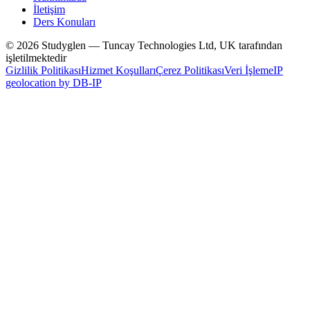
İletişim
Ders Konuları
© 2026 Studyglen — Tuncay Technologies Ltd, UK tarafından
işletilmektedir
Gizlilik Politikası
Hizmet Koşulları
Çerez Politikası
Veri İşleme
IP
geolocation by DB-IP