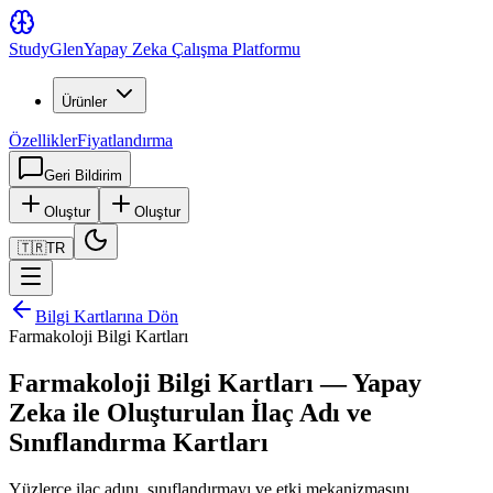
Study
Glen
Yapay Zeka Çalışma Platformu
Ürünler
Özellikler
Fiyatlandırma
Geri Bildirim
Oluştur
Oluştur
🇹🇷
TR
Bilgi Kartlarına Dön
Farmakoloji Bilgi Kartları
Farmakoloji Bilgi Kartları — Yapay
Zeka ile Oluşturulan İlaç Adı ve
Sınıflandırma Kartları
Yüzlerce ilaç adını, sınıflandırmayı ve etki mekanizmasını