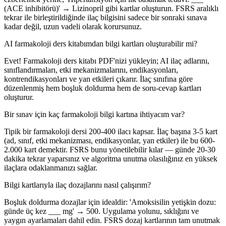
(ACE inhibitörü)' → Lizinopril gibi kartlar oluşturun. FSRS aralıklı
tekrar ile birleştirildiğinde ilaç bilgisini sadece bir sonraki sınava
kadar değil, uzun vadeli olarak korursunuz.
AI farmakoloji ders kitabımdan bilgi kartları oluşturabilir mi?
Evet! Farmakoloji ders kitabı PDF'nizi yükleyin; AI ilaç adlarını,
sınıflandırmaları, etki mekanizmalarını, endikasyonları,
kontrendikasyonları ve yan etkileri çıkarır. İlaç sınıfına göre
düzenlenmiş hem boşluk doldurma hem de soru-cevap kartları
oluşturur.
Bir sınav için kaç farmakoloji bilgi kartına ihtiyacım var?
Tipik bir farmakoloji dersi 200-400 ilacı kapsar. İlaç başına 3-5 kart
(ad, sınıf, etki mekanizması, endikasyonlar, yan etkiler) ile bu 600-
2.000 kart demektir. FSRS bunu yönetilebilir kılar — günde 20-30
dakika tekrar yaparsınız ve algoritma unutma olasılığınız en yüksek
ilaçlara odaklanmanızı sağlar.
Bilgi kartlarıyla ilaç dozajlarını nasıl çalışırım?
Boşluk doldurma dozajlar için idealdir: 'Amoksisilin yetişkin dozu:
günde üç kez ___ mg' → 500. Uygulama yolunu, sıklığını ve
yaygın ayarlamaları dahil edin. FSRS dozaj kartlarının tam unutmak