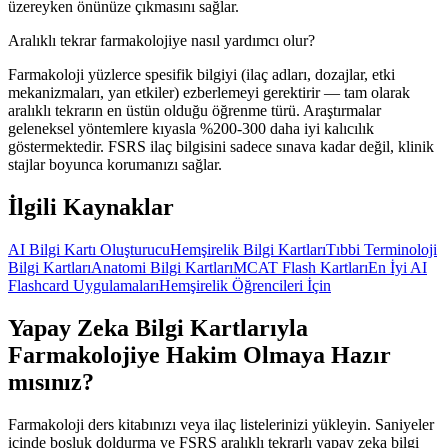
üzereyken önünüze çıkmasını sağlar.
Aralıklı tekrar farmakolojiye nasıl yardımcı olur?
Farmakoloji yüzlerce spesifik bilgiyi (ilaç adları, dozajlar, etki
mekanizmaları, yan etkiler) ezberlemeyi gerektirir — tam olarak
aralıklı tekrarın en üstün olduğu öğrenme türü. Araştırmalar
geleneksel yöntemlere kıyasla %200-300 daha iyi kalıcılık
göstermektedir. FSRS ilaç bilgisini sadece sınava kadar değil, klinik
stajlar boyunca korumanızı sağlar.
İlgili Kaynaklar
AI Bilgi Kartı Oluşturucu
Hemşirelik Bilgi Kartları
Tıbbi Terminoloji
Bilgi Kartları
Anatomi Bilgi Kartları
MCAT Flash Kartları
En İyi AI
Flashcard Uygulamaları
Hemşirelik Öğrencileri İçin
Yapay Zeka Bilgi Kartlarıyla
Farmakolojiye Hakim Olmaya Hazır
mısınız?
Farmakoloji ders kitabınızı veya ilaç listelerinizi yükleyin. Saniyeler
içinde boşluk doldurma ve FSRS aralıklı tekrarlı yapay zeka bilgi