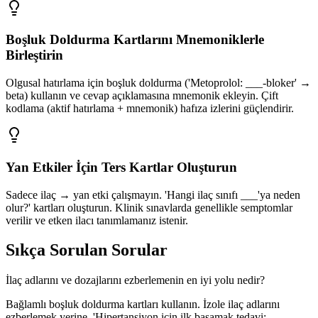
Boşluk Doldurma Kartlarını Mnemoniklerle
Birleştirin
Olgusal hatırlama için boşluk doldurma ('Metoprolol: ___-bloker' →
beta) kullanın ve cevap açıklamasına mnemonik ekleyin. Çift
kodlama (aktif hatırlama + mnemonik) hafıza izlerini güçlendirir.
Yan Etkiler İçin Ters Kartlar Oluşturun
Sadece ilaç → yan etki çalışmayın. 'Hangi ilaç sınıfı ___'ya neden
olur?' kartları oluşturun. Klinik sınavlarda genellikle semptomlar
verilir ve etken ilacı tanımlamanız istenir.
Sıkça Sorulan Sorular
İlaç adlarını ve dozajlarını ezberlemenin en iyi yolu nedir?
Bağlamlı boşluk doldurma kartları kullanın. İzole ilaç adlarını
ezberlemek yerine, 'Hipertansiyon için ilk basamak tedavi: ___