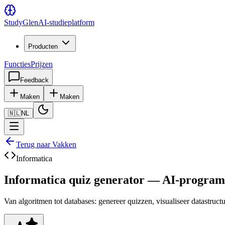
Study
Glen
AI-studieplatform
Producten
Functies
Prijzen
Feedback
Maken
Maken
🇳🇱
NL
Terug naar Vakken
Informatica
Informatica quiz generator — AI-progra
Van algoritmen tot databases: genereer quizzen, visualiseer datastruc