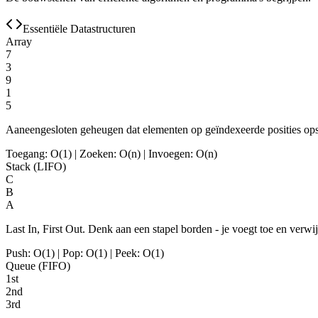
Essentiële Datastructuren
Array
7
3
9
1
5
Aaneengesloten geheugen dat elementen op geïndexeerde posities opsla
Toegang: O(1) | Zoeken: O(n) | Invoegen: O(n)
Stack (LIFO)
C
B
A
Last In, First Out. Denk aan een stapel borden - je voegt toe en verwi
Push: O(1) | Pop: O(1) | Peek: O(1)
Queue (FIFO)
1st
2nd
3rd