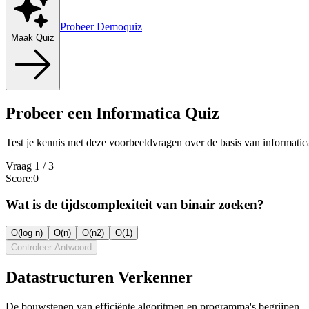
Probeer Demoquiz
Maak Quiz
Probeer een Informatica Quiz
Test je kennis met deze voorbeeldvragen over de basis van informatic
Vraag
1
/
3
Score
:
0
Wat is de tijdscomplexiteit van binair zoeken?
O(log n)
O(n)
O(n2)
O(1)
Controleer Antwoord
Datastructuren Verkenner
De bouwstenen van efficiënte algoritmen en programma's begrijpen.