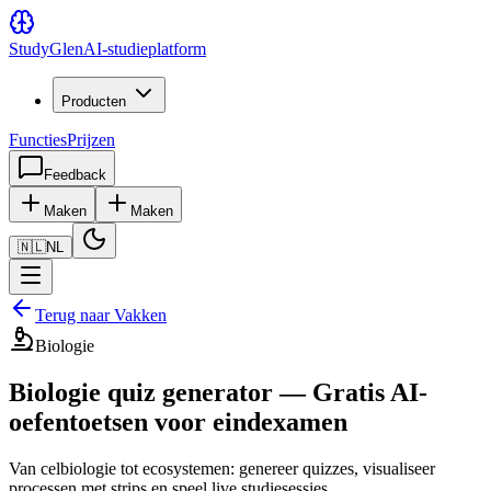
Study
Glen
AI-studieplatform
Producten
Functies
Prijzen
Feedback
Maken
Maken
🇳🇱
NL
Terug naar Vakken
Biologie
Biologie quiz generator — Gratis AI-
oefentoetsen voor eindexamen
Van celbiologie tot ecosystemen: genereer quizzes, visualiseer
processen met strips en speel live studiesessies.