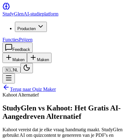
Study
Glen
AI-studieplatform
Producten
Functies
Prijzen
Feedback
Maken
Maken
🇳🇱
NL
Terug naar Quiz Maker
Kahoot Alternatief
StudyGlen vs Kahoot: Het Gratis AI-
Aangedreven Alternatief
Kahoot vereist dat je elke vraag handmatig maakt. StudyGlen
gebruikt AI om quizcontent te genereren van je PDF's en