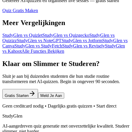
Genereer AI-quizzen en organiseer live sessies — gratis starten
Quiz Gratis Maken
Meer Vergelijkingen
StudyGlen vs Quizlet
StudyGlen vs Quizgecko
StudyGlen vs
Quizizz
StudyGlen vs NoteGPT
StudyGlen vs Jotform
StudyGlen vs
Canva
StudyGlen vs StudyFetch
StudyGlen vs Revisely
StudyGlen
vs Kahoot
Alle Functies Bekijken
Klaar om Slimmer te Studeren?
Sluit je aan bij duizenden studenten die hun studie routine
transformeren met AI-quizzen. Begin in ongeveer 90 seconden.
Gratis Starten
Meld Je Aan
Geen creditcard nodig • Dagelijks gratis quizzen • Start direct
StudyGlen
AI-aangedreven quiz generatie met onverzettelijke kwaliteit. Studeer
slimmer, niet harder.