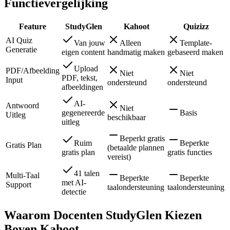
Functievergelijking
Feature
StudyGlen
Kahoot
Quizizz
AI Quiz
Van jouw
Alleen
Template-
Generatie
eigen content
handmatig maken
gebaseerd maken
Upload
PDF/Afbeelding
Niet
Niet
PDF, tekst,
Input
ondersteund
ondersteund
afbeeldingen
AI-
Antwoord
Niet
gegenereerde
Basis
Uitleg
beschikbaar
uitleg
Beperkt gratis
Ruim
Beperkte
Gratis Plan
(betaalde plannen
gratis plan
gratis functies
vereist)
41 talen
Multi-Taal
Beperkte
Beperkte
met AI-
Support
taalondersteuning
taalondersteuning
detectie
Waarom Docenten StudyGlen Kiezen
Boven Kahoot