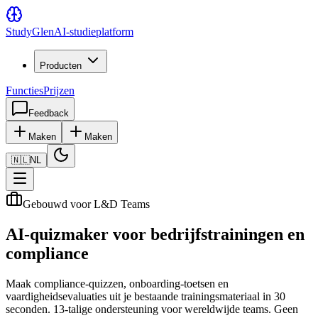
Study
Glen
AI-studieplatform
Producten
Functies
Prijzen
Feedback
Maken
Maken
🇳🇱
NL
Gebouwd voor L&D Teams
AI-quizmaker voor bedrijfstrainingen en
compliance
Maak compliance-quizzen, onboarding-toetsen en
vaardigheidsevaluaties uit je bestaande trainingsmateriaal in 30
seconden. 13-talige ondersteuning voor wereldwijde teams. Geen