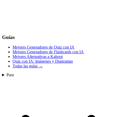
Guías
Mejores Generadores de Quiz con IA
Mejores Generadores de Flashcards con IA
Mejores Alternativas a Kahoot
Quiz con IA: Imágenes y Diagramas
Todas las guías
→
Para