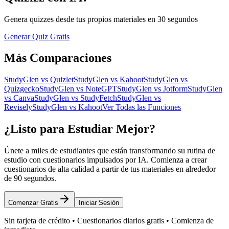
Genera quizzes desde tus propios materiales en 30 segundos
Generar Quiz Gratis
Más Comparaciones
StudyGlen vs Quizlet
StudyGlen vs Kahoot
StudyGlen vs
Quizgecko
StudyGlen vs NoteGPT
StudyGlen vs Jotform
StudyGlen
vs Canva
StudyGlen vs StudyFetch
StudyGlen vs
Revisely
StudyGlen vs Kahoot
Ver Todas las Funciones
¿Listo para Estudiar Mejor?
Únete a miles de estudiantes que están transformando su rutina de
estudio con cuestionarios impulsados por IA. Comienza a crear
cuestionarios de alta calidad a partir de tus materiales en alrededor
de 90 segundos.
Comenzar Gratis
Iniciar Sesión
Sin tarjeta de crédito • Cuestionarios diarios gratis • Comienza de