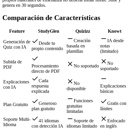
genera en 30 segundos.
Comparación de Características
Feature
StudyGlen
Quizizz
Knowt
Creación
IA desde
Generación de
Desde tu
basada en
notas
Quiz con IA
propio contenido
plantillas
(limitado)
Subida de
No
Procesamiento
No soportado
PDF
soportado
directo de PDF
Cada
Explicaciones
No
respuesta
Explicaciones
con IA
disponible
explicada
básicas
Funciones
Generoso
Gratis con
Plan Gratuito
gratuitas
plan gratuito
límites
limitadas
Soporte Multi-
41 idiomas
Soporte de
Enfocado
Idioma
con detección IA
idiomas limitado
en inglés