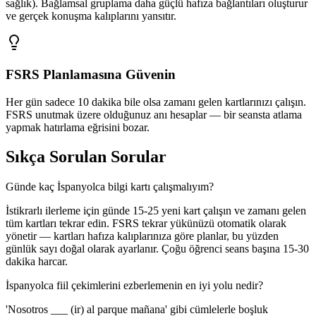
sağlık). Bağlamsal gruplama daha güçlü hafıza bağlantıları oluşturur
ve gerçek konuşma kalıplarını yansıtır.
FSRS Planlamasına Güvenin
Her gün sadece 10 dakika bile olsa zamanı gelen kartlarınızı çalışın.
FSRS unutmak üzere olduğunuz anı hesaplar — bir seansta atlama
yapmak hatırlama eğrisini bozar.
Sıkça Sorulan Sorular
Günde kaç İspanyolca bilgi kartı çalışmalıyım?
İstikrarlı ilerleme için günde 15-25 yeni kart çalışın ve zamanı gelen
tüm kartları tekrar edin. FSRS tekrar yükünüzü otomatik olarak
yönetir — kartları hafıza kalıplarınıza göre planlar, bu yüzden
günlük sayı doğal olarak ayarlanır. Çoğu öğrenci seans başına 15-30
dakika harcar.
İspanyolca fiil çekimlerini ezberlemenin en iyi yolu nedir?
'Nosotros ___ (ir) al parque mañana' gibi cümlelerle boşluk