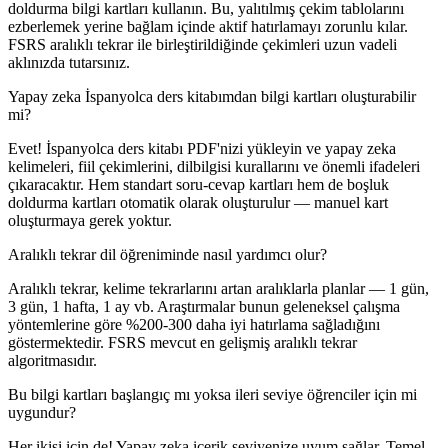
doldurma bilgi kartları kullanın. Bu, yalıtılmış çekim tablolarını
ezberlemek yerine bağlam içinde aktif hatırlamayı zorunlu kılar.
FSRS aralıklı tekrar ile birleştirildiğinde çekimleri uzun vadeli
aklınızda tutarsınız.
Yapay zeka İspanyolca ders kitabımdan bilgi kartları oluşturabilir
mi?
Evet! İspanyolca ders kitabı PDF'nizi yükleyin ve yapay zeka
kelimeleri, fiil çekimlerini, dilbilgisi kurallarını ve önemli ifadeleri
çıkaracaktır. Hem standart soru-cevap kartları hem de boşluk
doldurma kartları otomatik olarak oluşturulur — manuel kart
oluşturmaya gerek yoktur.
Aralıklı tekrar dil öğreniminde nasıl yardımcı olur?
Aralıklı tekrar, kelime tekrarlarını artan aralıklarla planlar — 1 gün,
3 gün, 1 hafta, 1 ay vb. Araştırmalar bunun geleneksel çalışma
yöntemlerine göre %200-300 daha iyi hatırlama sağladığını
göstermektedir. FSRS mevcut en gelişmiş aralıklı tekrar
algoritmasıdır.
Bu bilgi kartları başlangıç mı yoksa ileri seviye öğrenciler için mi
uygundur?
Her ikisi için de! Yapay zeka içerik seviyenize uyum sağlar. Temel