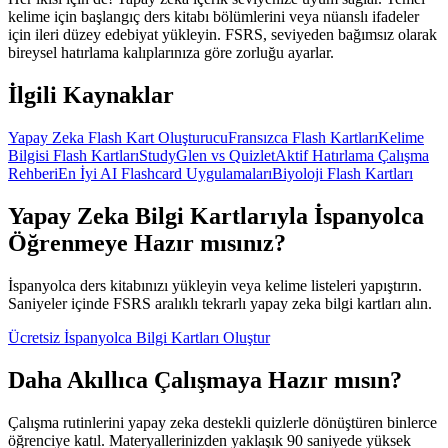
kelime için başlangıç ders kitabı bölümlerini veya nüanslı ifadeler
için ileri düzey edebiyat yükleyin. FSRS, seviyeden bağımsız olarak
bireysel hatırlama kalıplarınıza göre zorluğu ayarlar.
İlgili Kaynaklar
Yapay Zeka Flash Kart Oluşturucu
Fransızca Flash Kartları
Kelime
Bilgisi Flash Kartları
StudyGlen vs Quizlet
Aktif Hatırlama Çalışma
Rehberi
En İyi AI Flashcard Uygulamaları
Biyoloji Flash Kartları
Yapay Zeka Bilgi Kartlarıyla İspanyolca
Öğrenmeye Hazır mısınız?
İspanyolca ders kitabınızı yükleyin veya kelime listeleri yapıştırın.
Saniyeler içinde FSRS aralıklı tekrarlı yapay zeka bilgi kartları alın.
Ücretsiz İspanyolca Bilgi Kartları Oluştur
Daha Akıllıca Çalışmaya Hazır mısın?
Çalışma rutinlerini yapay zeka destekli quizlerle dönüştüren binlerce
öğrenciye katıl. Materyallerinizden yaklaşık 90 saniyede yüksek