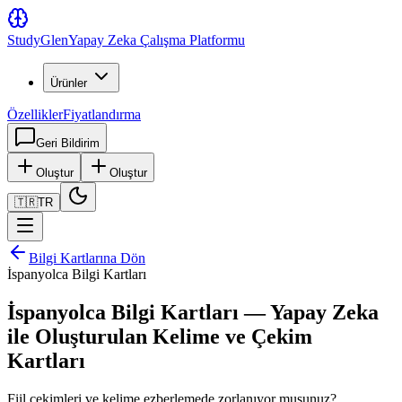
Study
Glen
Yapay Zeka Çalışma Platformu
Ürünler
Özellikler
Fiyatlandırma
Geri Bildirim
Oluştur
Oluştur
🇹🇷
TR
Bilgi Kartlarına Dön
İspanyolca Bilgi Kartları
İspanyolca Bilgi Kartları — Yapay Zeka
ile Oluşturulan Kelime ve Çekim
Kartları
Fiil çekimleri ve kelime ezberlemede zorlanıyor musunuz?