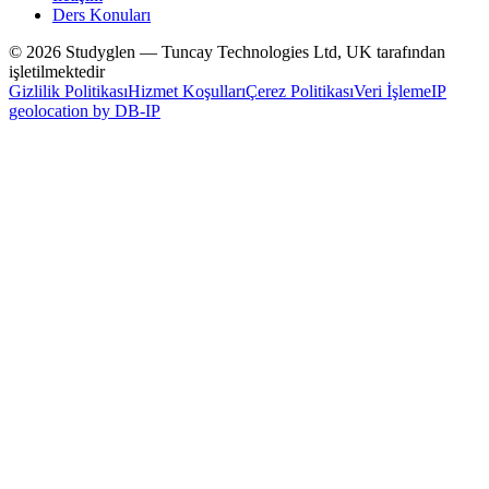
Ders Konuları
© 2026 Studyglen — Tuncay Technologies Ltd, UK tarafından
işletilmektedir
Gizlilik Politikası
Hizmet Koşulları
Çerez Politikası
Veri İşleme
IP
geolocation by DB-IP