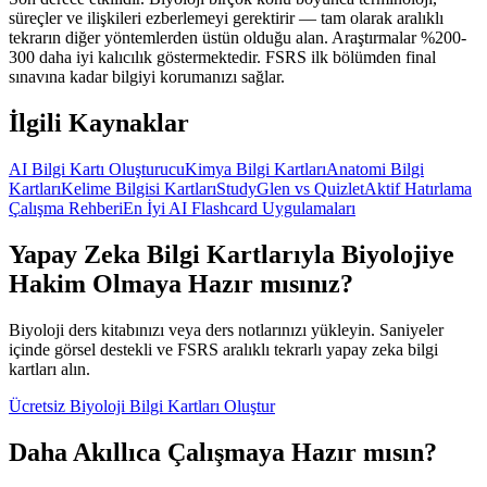
süreçler ve ilişkileri ezberlemeyi gerektirir — tam olarak aralıklı
tekrarın diğer yöntemlerden üstün olduğu alan. Araştırmalar %200-
300 daha iyi kalıcılık göstermektedir. FSRS ilk bölümden final
sınavına kadar bilgiyi korumanızı sağlar.
İlgili Kaynaklar
AI Bilgi Kartı Oluşturucu
Kimya Bilgi Kartları
Anatomi Bilgi
Kartları
Kelime Bilgisi Kartları
StudyGlen vs Quizlet
Aktif Hatırlama
Çalışma Rehberi
En İyi AI Flashcard Uygulamaları
Yapay Zeka Bilgi Kartlarıyla Biyolojiye
Hakim Olmaya Hazır mısınız?
Biyoloji ders kitabınızı veya ders notlarınızı yükleyin. Saniyeler
içinde görsel destekli ve FSRS aralıklı tekrarlı yapay zeka bilgi
kartları alın.
Ücretsiz Biyoloji Bilgi Kartları Oluştur
Daha Akıllıca Çalışmaya Hazır mısın?