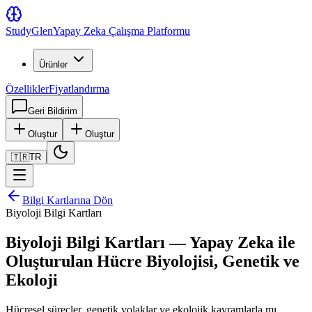
Study
Glen
Yapay Zeka Çalışma Platformu
Ürünler
Özellikler
Fiyatlandırma
Geri Bildirim
Oluştur
Oluştur
🇹🇷
TR
Bilgi Kartlarına Dön
Biyoloji Bilgi Kartları
Biyoloji Bilgi Kartları — Yapay Zeka ile
Oluşturulan Hücre Biyolojisi, Genetik ve
Ekoloji
Hücresel süreçler, genetik yolaklar ve ekolojik kavramlarla mı