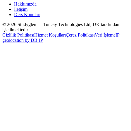
Hakkımızda
İletişim
Ders Konuları
© 2026 Studyglen — Tuncay Technologies Ltd, UK tarafından
işletilmektedir
Gizlilik Politikası
Hizmet Koşulları
Çerez Politikası
Veri İşleme
IP
geolocation by DB-IP