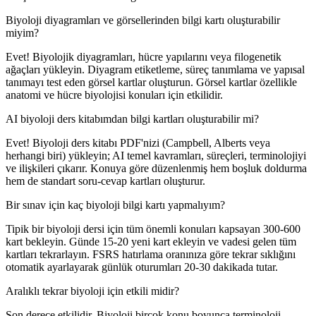
Biyoloji diyagramları ve görsellerinden bilgi kartı oluşturabilir
miyim?
Evet! Biyolojik diyagramları, hücre yapılarını veya filogenetik
ağaçları yükleyin. Diyagram etiketleme, süreç tanımlama ve yapısal
tanımayı test eden görsel kartlar oluşturun. Görsel kartlar özellikle
anatomi ve hücre biyolojisi konuları için etkilidir.
AI biyoloji ders kitabımdan bilgi kartları oluşturabilir mi?
Evet! Biyoloji ders kitabı PDF'nizi (Campbell, Alberts veya
herhangi biri) yükleyin; AI temel kavramları, süreçleri, terminolojiyi
ve ilişkileri çıkarır. Konuya göre düzenlenmiş hem boşluk doldurma
hem de standart soru-cevap kartları oluşturur.
Bir sınav için kaç biyoloji bilgi kartı yapmalıyım?
Tipik bir biyoloji dersi için tüm önemli konuları kapsayan 300-600
kart bekleyin. Günde 15-20 yeni kart ekleyin ve vadesi gelen tüm
kartları tekrarlayın. FSRS hatırlama oranınıza göre tekrar sıklığını
otomatik ayarlayarak günlük oturumları 20-30 dakikada tutar.
Aralıklı tekrar biyoloji için etkili midir?
Son derece etkilidir. Biyoloji birçok konu boyunca terminoloji,