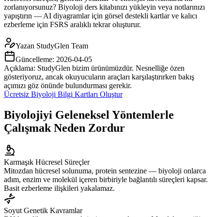
zorlanıyorsunuz? Biyoloji ders kitabınızı yükleyin veya notlarınızı
yapıştırın — AI diyagramlar için görsel destekli kartlar ve kalıcı
ezberleme için FSRS aralıklı tekrar oluşturur.
Yazan
StudyGlen Team
Güncelleme:
2026-04-05
Açıklama: StudyGlen bizim ürünümüzdür. Nesnelliğe özen
gösteriyoruz, ancak okuyucuların araçları karşılaştırırken bakış
açımızı göz önünde bulundurması gerekir.
Ücretsiz Biyoloji Bilgi Kartları Oluştur
Biyolojiyi Geleneksel Yöntemlerle
Çalışmak Neden Zordur
Karmaşık Hücresel Süreçler
Mitozdan hücresel solunuma, protein sentezine — biyoloji onlarca
adım, enzim ve molekül içeren birbiriyle bağlantılı süreçleri kapsar.
Basit ezberleme ilişkileri yakalamaz.
Soyut Genetik Kavramlar