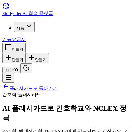
Study
Glen
AI 학습 플랫폼
제품
기능
요금제
피드백
만들기
만들기
🇰🇷
KO
플래시카드로 돌아가기
간호학 플래시카드
AI 플래시카드로 간호학교와 NCLEX 정
복
약리학, 병태생리학, NCLEX 대비에 압도당하고 계신가요? 간