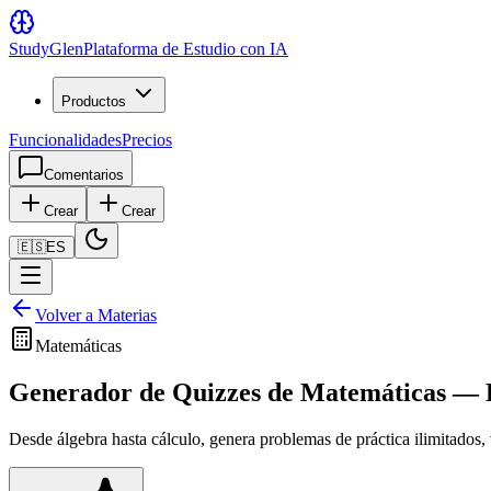
Study
Glen
Plataforma de Estudio con IA
Productos
Funcionalidades
Precios
Comentarios
Crear
Crear
🇪🇸
ES
Volver a Materias
Matemáticas
Generador de Quizzes de Matemáticas — P
Desde álgebra hasta cálculo, genera problemas de práctica ilimitados,