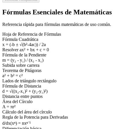
Fórmulas Esenciales de Matemáticas
Referencia rápida para fórmulas matemáticas de uso común.
Hoja de Referencia de Fórmulas
Fórmula Cuadrática
x = (-b ± √(b²-4ac)) / 2a
Resolver ax² + bx + c = 0
Fórmula de la Pendiente
m = (y₂ - y₁) / (x₂ - x₁)
Subida sobre carrera
Teorema de Pitágoras
a² + b² = c²
Lados de triángulo rectángulo
Fórmula de Distancia
d = √((x₂-x₁)² + (y₂-y₁)²)
Distancia entre puntos
Área del Círculo
A = πr²
Cálculo del área del círculo
Regla de la Potencia para Derivadas
d/dx(xⁿ) = nxⁿ⁻¹
Diferenciación básica