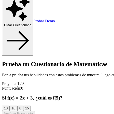
Probar Demo
Crear Cuestionario
Prueba un Cuestionario de Matemáticas
Pon a prueba tus habilidades con estos problemas de muestra, luego cr
Pregunta
1
/
3
Puntuación
:
0
Si f(x) = 2x + 3, ¿cuál es f(5)?
13
10
8
15
Verificar Respuesta