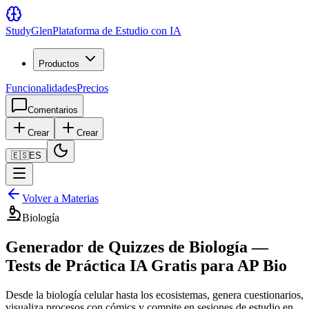
Study
Glen
Plataforma de Estudio con IA
Productos
Funcionalidades
Precios
Comentarios
Crear
Crear
🇪🇸
ES
Volver a Materias
Biología
Generador de Quizzes de Biología —
Tests de Práctica IA Gratis para AP Bio
Desde la biología celular hasta los ecosistemas, genera cuestionarios,
visualiza procesos con cómics y compite en sesiones de estudio en