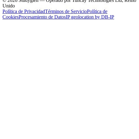
© 2026 Studyglen — Operado por Tuncay Technologies Ltd, Reino
Unido
Política de Privacidad
Términos de Servicio
Política de
Cookies
Procesamiento de Datos
IP geolocation by DB-IP