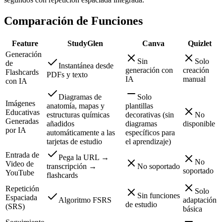
Comparación de Funciones
Feature
StudyGlen
Canva
Quizlet
Generación
Sin
Solo
de
Instantánea desde
generación con
creación
Flashcards
PDFs y texto
IA
manual
con IA
Diagramas de
Solo
Imágenes
anatomía, mapas y
plantillas
Educativas
estructuras químicas
decorativas (sin
No
Generadas
añadidos
diagramas
disponible
por IA
automáticamente a las
específicos para
tarjetas de estudio
el aprendizaje)
Entrada de
Pega la URL →
No
Video de
transcripción →
No soportado
soportado
YouTube
flashcards
Repetición
Solo
Sin funciones
Espaciada
Algoritmo FSRS
adaptación
de estudio
(SRS)
básica