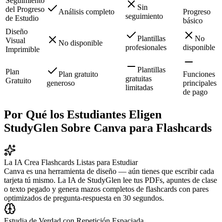
Seguimiento
Sin
del Progreso
Análisis completo
Progreso
seguimiento
de Estudio
básico
Diseño
Plantillas
No
Visual
No disponible
profesionales
disponible
Imprimible
Plantillas
Plan
Plan gratuito
Funciones
gratuitas
Gratuito
generoso
principales
limitadas
de pago
Por Qué los Estudiantes Eligen
StudyGlen Sobre Canva para Flashcards
La IA Crea Flashcards Listas para Estudiar
Canva es una herramienta de diseño — aún tienes que escribir cada
tarjeta tú mismo. La IA de StudyGlen lee tus PDFs, apuntes de clase
o texto pegado y genera mazos completos de flashcards con pares
optimizados de pregunta-respuesta en 30 segundos.
Estudia de Verdad con Repetición Espaciada