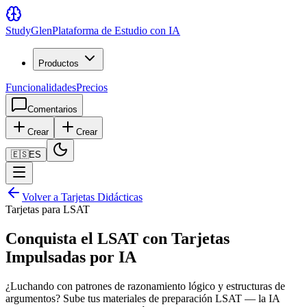
Study
Glen
Plataforma de Estudio con IA
Productos
Funcionalidades
Precios
Comentarios
Crear
Crear
🇪🇸
ES
Volver a Tarjetas Didácticas
Tarjetas para LSAT
Conquista el LSAT con Tarjetas
Impulsadas por IA
¿Luchando con patrones de razonamiento lógico y estructuras de
argumentos? Sube tus materiales de preparación LSAT — la IA