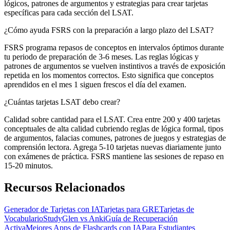
lógicos, patrones de argumentos y estrategias para crear tarjetas
específicas para cada sección del LSAT.
¿Cómo ayuda FSRS con la preparación a largo plazo del LSAT?
FSRS programa repasos de conceptos en intervalos óptimos durante
tu periodo de preparación de 3-6 meses. Las reglas lógicas y
patrones de argumentos se vuelven instintivos a través de exposición
repetida en los momentos correctos. Esto significa que conceptos
aprendidos en el mes 1 siguen frescos el día del examen.
¿Cuántas tarjetas LSAT debo crear?
Calidad sobre cantidad para el LSAT. Crea entre 200 y 400 tarjetas
conceptuales de alta calidad cubriendo reglas de lógica formal, tipos
de argumentos, falacias comunes, patrones de juegos y estrategias de
comprensión lectora. Agrega 5-10 tarjetas nuevas diariamente junto
con exámenes de práctica. FSRS mantiene las sesiones de repaso en
15-20 minutos.
Recursos Relacionados
Generador de Tarjetas con IA
Tarjetas para GRE
Tarjetas de
Vocabulario
StudyGlen vs Anki
Guía de Recuperación
Activa
Mejores Apps de Flashcards con IA
Para Estudiantes