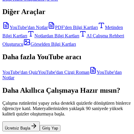
Diğer Araçlar
YouTube'dan Notlar
PDF'den Bilgi Kartları
Metinden
Bilgi Kartları
Notlardan Bilgi Kartları
AI Çalışma Rehberi
Oluşturucu
Görselden Bilgi Kartları
Daha fazla YouTube aracı
YouTube'dan Quiz
YouTube'dan Çizgi Roman
YouTube'dan
Notlar
Daha Akıllıca Çalışmaya Hazır mısın?
Çalışma rutinlerini yapay zeka destekli quizlerle dönüştüren binlerce
öğrenciye katıl. Materyallerinizden yaklaşık 90 saniyede yüksek
kaliteli quizler oluşturmaya başla.
Ücretsiz Başla
Giriş Yap