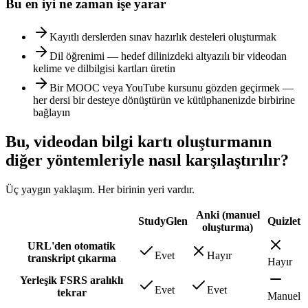
Bu en iyi ne zaman işe yarar
Kayıtlı derslerden sınav hazırlık desteleri oluşturmak
Dil öğrenimi — hedef dilinizdeki altyazılı bir videodan
kelime ve dilbilgisi kartları üretin
Bir MOOC veya YouTube kursunu gözden geçirmek —
her dersi bir desteye dönüştürün ve kütüphanenizde birbirine
bağlayın
Bu, videodan bilgi kartı oluşturmanın
diğer yöntemleriyle nasıl karşılaştırılır?
Üç yaygın yaklaşım. Her birinin yeri vardır.
Anki (manuel
StudyGlen
Quizlet
oluşturma)
URL'den otomatik
Evet
Hayır
transkript çıkarma
Hayır
Yerleşik FSRS aralıklı
Evet
Evet
tekrar
Manuel