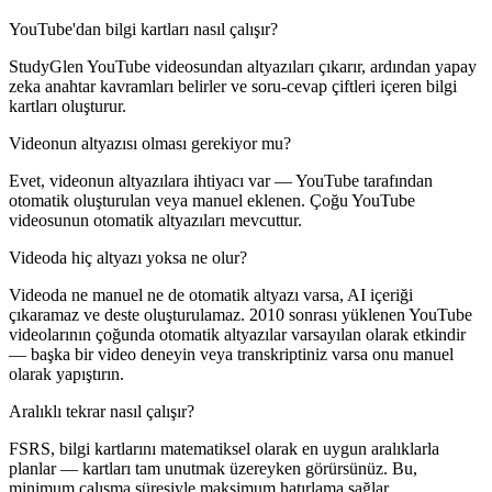
YouTube'dan bilgi kartları nasıl çalışır?
StudyGlen YouTube videosundan altyazıları çıkarır, ardından yapay
zeka anahtar kavramları belirler ve soru-cevap çiftleri içeren bilgi
kartları oluşturur.
Videonun altyazısı olması gerekiyor mu?
Evet, videonun altyazılara ihtiyacı var — YouTube tarafından
otomatik oluşturulan veya manuel eklenen. Çoğu YouTube
videosunun otomatik altyazıları mevcuttur.
Videoda hiç altyazı yoksa ne olur?
Videoda ne manuel ne de otomatik altyazı varsa, AI içeriği
çıkaramaz ve deste oluşturulamaz. 2010 sonrası yüklenen YouTube
videolarının çoğunda otomatik altyazılar varsayılan olarak etkindir
— başka bir video deneyin veya transkriptiniz varsa onu manuel
olarak yapıştırın.
Aralıklı tekrar nasıl çalışır?
FSRS, bilgi kartlarını matematiksel olarak en uygun aralıklarla
planlar — kartları tam unutmak üzereyken görürsünüz. Bu,
minimum çalışma süresiyle maksimum hatırlama sağlar.