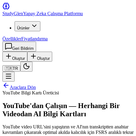
Study
Glen
Yapay Zeka Çalışma Platformu
Ürünler
Özellikler
Fiyatlandırma
Geri Bildirim
Oluştur
Oluştur
🇹🇷
TR
Araçlara Dön
YouTube Bilgi Kartı Üreticisi
YouTube'dan Çalışın — Herhangi Bir
Videodan AI Bilgi Kartları
YouTube video URL'sini yapıştırın ve AI'nın transkriptten anahtar
kavramları çıkararak optimal akılda kalıcılık için FSRS aralıklı tekrar