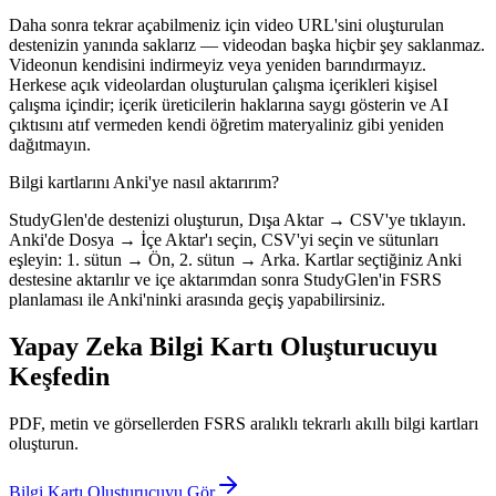
Daha sonra tekrar açabilmeniz için video URL'sini oluşturulan
destenizin yanında saklarız — videodan başka hiçbir şey saklanmaz.
Videonun kendisini indirmeyiz veya yeniden barındırmayız.
Herkese açık videolardan oluşturulan çalışma içerikleri kişisel
çalışma içindir; içerik üreticilerin haklarına saygı gösterin ve AI
çıktısını atıf vermeden kendi öğretim materyaliniz gibi yeniden
dağıtmayın.
Bilgi kartlarını Anki'ye nasıl aktarırım?
StudyGlen'de destenizi oluşturun, Dışa Aktar → CSV'ye tıklayın.
Anki'de Dosya → İçe Aktar'ı seçin, CSV'yi seçin ve sütunları
eşleyin: 1. sütun → Ön, 2. sütun → Arka. Kartlar seçtiğiniz Anki
destesine aktarılır ve içe aktarımdan sonra StudyGlen'in FSRS
planlaması ile Anki'ninki arasında geçiş yapabilirsiniz.
Yapay Zeka Bilgi Kartı Oluşturucuyu
Keşfedin
PDF, metin ve görsellerden FSRS aralıklı tekrarlı akıllı bilgi kartları
oluşturun.
Bilgi Kartı Oluşturucuyu Gör