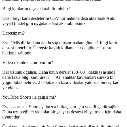
Bilgi kartlarını dışa aktarabilir miyim?
Evet, bilgi kartı destelerini CSV formatında dışa aktararak Anki
veya Quizlet gibi uygulamalara aktarabilirsiniz.
Ücretsiz mi?
Evet! Misafir kullanıcılar hesap oluşturmadan günde 1 bilgi kartı
destesi üretebilir. Ücretsiz kayıtlı kullanıcılar da günde 1 deste
hakkına sahiptir.
Video uzunluk sınırı var mı?
Her uzunluk çalışır. Daha uzun dersler (30–60+ dakika) aslında
daha fazla bilgi kartı üretir — AI, anahtar kavramları sürekli bir
yoğunlukta belirler. 2 dakikadan kısa videolar yalnızca birkaç kart
verebilir.
YouTube Shorts ile çalışır mı?
Evet — ancak Shorts yalnızca birkaç kart için yeterli içerik sağlar.
Daha uzun eğitici videolar bir çalışma destesi oluşturmak için daha
uygundur.
Özel veya listelenmemiş YouTube videolarını kullanabilir miyim?