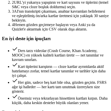
2
URL'yi yukarıya yapıştırın ve kart sayısını ve tiplerini (temel
S&C veya cloze boşluk doldurma) seçin.
3
AI'nın transkripti çıkarması, anahtar kavramları belirlemesi
ve eşleştirilmiş ön/arka kartlar üretmesi için yaklaşık 30 saniye
bekleyin.
4
Hemen gözden geçirmeye başlayın veya Anki ya da
Quizlet'e aktarmak için CSV olarak dışa aktarın.
En iyi deste için ipuçları
Ders tarzı videolar (Crash Course, Khan Academy,
MOOC) en yüksek kaliteli kartları üretir — net tanımlar ve
kavram sınırları.
Kart tiplerini karıştırın — cloze kartlar ayrıntılarda aktif
hatırlamayı zorlar, temel kartlar tanımlar ve tarihler için daha
iyi çalışır.
Her gün, sadece beş kart bile olsa, gözden geçirin. FSRS
ağır işi halleder — her kartı tam unutmak üzereyken size
gösterir.
Önemsiz veya tekrarlayan hissettiren kartları kırpın. Daha
küçük, daha keskin desteler büyük olanları yener.