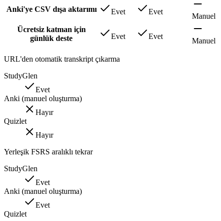
Anki'ye CSV dışa aktarımı
Evet
Evet
Manuel
Ücretsiz katman için
Evet
Evet
günlük deste
Manuel
URL'den otomatik transkript çıkarma
StudyGlen
Evet
Anki (manuel oluşturma)
Hayır
Quizlet
Hayır
Yerleşik FSRS aralıklı tekrar
StudyGlen
Evet
Anki (manuel oluşturma)
Evet
Quizlet