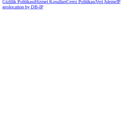
Gizlilik Politikası
Hizmet Koşulları
Çerez Politikası
Veri İşleme
IP
geolocation by DB-IP