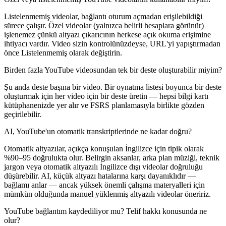
Listelenmemiş videolar, bağlantı oturum açmadan erişilebildiği
sürece çalışır. Özel videolar (yalnızca belirli hesaplara görünür)
işlenemez çünkü altyazı çıkarıcının herkese açık okuma erişimine
ihtiyacı vardır. Video sizin kontrolünüzdeyse, URL'yi yapıştırmadan
önce Listelenmemiş olarak değiştirin.
Birden fazla YouTube videosundan tek bir deste oluşturabilir miyim?
Şu anda deste başına bir video. Bir oynatma listesi boyunca bir deste
oluşturmak için her video için bir deste üretin — hepsi bilgi kartı
kütüphanenizde yer alır ve FSRS planlamasıyla birlikte gözden
geçirilebilir.
AI, YouTube'un otomatik transkriptlerinde ne kadar doğru?
Otomatik altyazılar, açıkça konuşulan İngilizce için tipik olarak
%90–95 doğrulukta olur. Belirgin aksanlar, arka plan müziği, teknik
jargon veya otomatik altyazılı İngilizce dışı videolar doğruluğu
düşürebilir. AI, küçük altyazı hatalarına karşı dayanıklıdır —
bağlamı anlar — ancak yüksek önemli çalışma materyalleri için
mümkün olduğunda manuel yüklenmiş altyazılı videolar öneririz.
YouTube bağlantım kaydediliyor mu? Telif hakkı konusunda ne
olur?