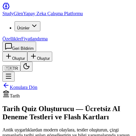
Study
Glen
Yapay Zeka Çalışma Platformu
Ürünler
Özellikler
Fiyatlandırma
Geri Bildirim
Oluştur
Oluştur
🇹🇷
TR
Konulara Dön
Tarih
Tarih Quiz Oluşturucu — Ücretsiz AI
Deneme Testleri ve Flash Kartları
Antik uygarlıklardan modern olaylara, testler oluşturun, çizgi
romanlarla tarihi anları görselleştirin ve bilgi yarışmalarında yarışın.