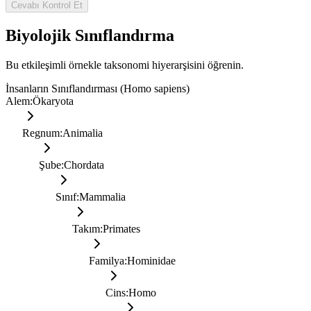
Cevabı Kontrol Et
Biyolojik Sınıflandırma
Bu etkileşimli örnekle taksonomi hiyerarşisini öğrenin.
İnsanların Sınıflandırması (Homo sapiens)
Alem
:
Ökaryota
Regnum
:
Animalia
Şube
:
Chordata
Sınıf
:
Mammalia
Takım
:
Primates
Familya
:
Hominidae
Cins
:
Homo