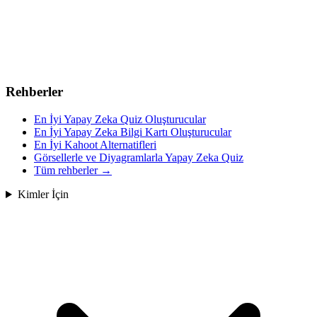
Rehberler
En İyi Yapay Zeka Quiz Oluşturucular
En İyi Yapay Zeka Bilgi Kartı Oluşturucular
En İyi Kahoot Alternatifleri
Görsellerle ve Diyagramlarla Yapay Zeka Quiz
Tüm rehberler
→
Kimler İçin