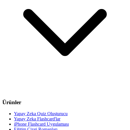
Ürünler
Yapay Zeka Quiz Oluşturucu
Yapay Zeka Flashcard'lar
iPhone Flashcard Uygulaması
Eğitim Çizgi Romanları