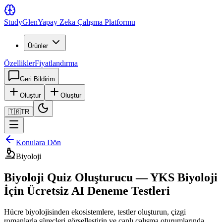
Study
Glen
Yapay Zeka Çalışma Platformu
Ürünler
Özellikler
Fiyatlandırma
Geri Bildirim
Oluştur
Oluştur
🇹🇷
TR
Konulara Dön
Biyoloji
Biyoloji Quiz Oluşturucu — YKS Biyoloji
İçin Ücretsiz AI Deneme Testleri
Hücre biyolojisinden ekosistemlere, testler oluşturun, çizgi
romanlarla süreçleri görselleştirin ve canlı çalışma oturumlarında