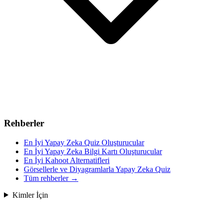
Rehberler
En İyi Yapay Zeka Quiz Oluşturucular
En İyi Yapay Zeka Bilgi Kartı Oluşturucular
En İyi Kahoot Alternatifleri
Görsellerle ve Diyagramlarla Yapay Zeka Quiz
Tüm rehberler
→
Kimler İçin