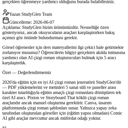
gerçekten öğrenmeye yardımcı olduğunu burada bulabilirsiniz.
Yazan
StudyGlen Team
Güncelleme:
2026-06-07
Açıklama: StudyGlen bizim ürünümüzdür. Nesnelliğe özen
gösteriyoruz, ancak okuyucuların araçları karşılaştırırken bakış
açımızı göz önünde bulundurması gerekir.
Görsel öğrenenler için ders materyallerini ilgi çekici hale getirmekte
zorlanıyor musunuz? Öğrencilerin bilgiyi gerçekten akılda tutmasına
yardımcı olan AI çizgi roman oluşturucuları bulmak için 5 aracı
karşılaştırdık.
Özet — Değerlendirmemiz
2026'da eğitim için en iyi AI çizgi roman jeneratörü StudyGlen'dir
— PDF yüklemelerini ve metinleri 5 sanat stili ve paneller arası
karakter tutarlılığıyla eğitim amaçlı çizgi romanlara dönüştüren tek
özel AI aracı. Pixton ve Storyboard That köklü çizgi roman
araçlarıdır ancak manuel oluşturma gerektirir. Canva, tasarım
platformunda çizgi roman şablonları sunar. Yalnızca yapay zeka
tarafından oluşturulan görseller için (eğitim yapısı olmadan) Comic
AI gibi araçlar mevcuttur ancak müfredat odağı yoktur.
#
1