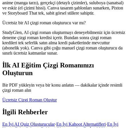
anime (manga tarzı), gerçekçi (detaylı çizimler), suluboya (sanatsal)
ve eskiz (el çizimi hissi). Canva tasarım şablonları sunarken, Pixton
ve Storyboard That tek, sabit görsel stillere sahiptir.
Ücretsiz bir AI çizgi roman oluşturucu var mı?
StudyGlen, AI çizgi roman oluşturmayı deneyebilmeniz için ücretsiz
deneme çizgi roman kredisi içerir. Bundan sonra çizgi roman
kredileri tek seferlik satın alma kredi paketlerinde mevcuttur
(abonelik yok). Canva gibi çoğu manuel çizgi roman oluşturucu da
sınırlı ücretsiz katmanlar sunar.
İlk AI Eğitim Çizgi Romanınızı
Oluşturun
Bir PDF yükleyin veya bir konu anlatın — dakikalar içinde resimli
çizgi roman alın
Ücretsiz Çizgi Roman Oluştur
İlgili Rehberler
En İyi AI Quiz Oluşturucular
·
En İyi Kahoot Alternatifleri
·
En İyi