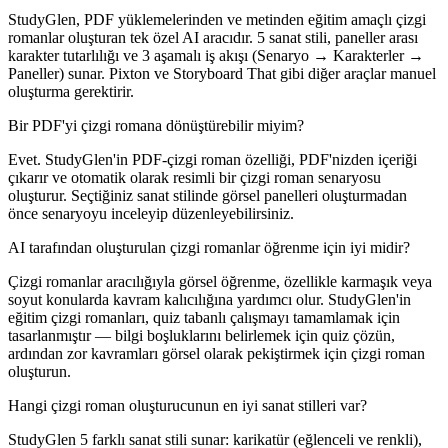
StudyGlen, PDF yüklemelerinden ve metinden eğitim amaçlı çizgi
romanlar oluşturan tek özel AI aracıdır. 5 sanat stili, paneller arası
karakter tutarlılığı ve 3 aşamalı iş akışı (Senaryo → Karakterler →
Paneller) sunar. Pixton ve Storyboard That gibi diğer araçlar manuel
oluşturma gerektirir.
Bir PDF'yi çizgi romana dönüştürebilir miyim?
Evet. StudyGlen'in PDF-çizgi roman özelliği, PDF'nizden içeriği
çıkarır ve otomatik olarak resimli bir çizgi roman senaryosu
oluşturur. Seçtiğiniz sanat stilinde görsel panelleri oluşturmadan
önce senaryoyu inceleyip düzenleyebilirsiniz.
AI tarafından oluşturulan çizgi romanlar öğrenme için iyi midir?
Çizgi romanlar aracılığıyla görsel öğrenme, özellikle karmaşık veya
soyut konularda kavram kalıcılığına yardımcı olur. StudyGlen'in
eğitim çizgi romanları, quiz tabanlı çalışmayı tamamlamak için
tasarlanmıştır — bilgi boşluklarını belirlemek için quiz çözün,
ardından zor kavramları görsel olarak pekiştirmek için çizgi roman
oluşturun.
Hangi çizgi roman oluşturucunun en iyi sanat stilleri var?
StudyGlen 5 farklı sanat stili sunar: karikatür (eğlenceli ve renkli),