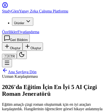
Study
Glen
Yapay Zeka Çalışma Platformu
Ürünler
Özellikler
Fiyatlandırma
Geri Bildirim
Oluştur
Oluştur
🇹🇷
TR
Ana Sayfaya Dön
Uzman Karşılaştırması
2026'da Eğitim İçin En İyi 5 AI Çizgi
Roman Jeneratörü
Eğitim amaçlı çizgi roman oluşturmak için en iyi araçları
karşılaştırdık. Hangilerinin öğrencilere görsel hikaye anlatımıyla