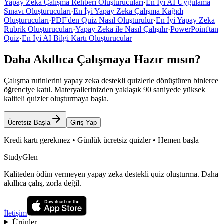
Yapay Zeka Çalışma Rehberi Oluşturucuları
·
En İyi AI Uygulama
Sınavı Oluşturucuları
·
En İyi Yapay Zeka Çalışma Kağıdı
Oluşturucuları
·
PDF'den Quiz Nasıl Oluşturulur
·
En İyi Yapay Zeka
Rubrik Oluşturucuları
·
Yapay Zeka ile Nasıl Çalışılır
·
PowerPoint'tan
Quiz
·
En İyi AI Bilgi Kartı Oluşturucular
Daha Akıllıca Çalışmaya Hazır mısın?
Çalışma rutinlerini yapay zeka destekli quizlerle dönüştüren binlerce
öğrenciye katıl. Materyallerinizden yaklaşık 90 saniyede yüksek
kaliteli quizler oluşturmaya başla.
Ücretsiz Başla
Giriş Yap
Kredi kartı gerekmez • Günlük ücretsiz quizler • Hemen başla
StudyGlen
Kaliteden ödün vermeyen yapay zeka destekli quiz oluşturma. Daha
akıllıca çalış, zorla değil.
İletişim
Ürünler