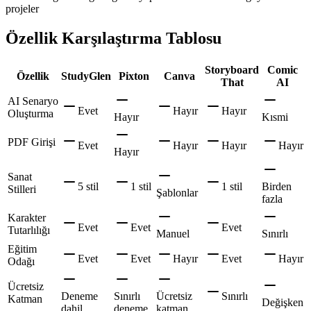
projeler
Özellik Karşılaştırma Tablosu
Storyboard
Comic
Özellik
StudyGlen
Pixton
Canva
That
AI
AI Senaryo
Evet
Hayır
Hayır
Oluşturma
Hayır
Kısmi
PDF Girişi
Evet
Hayır
Hayır
Hayır
Hayır
Sanat
5 stil
1 stil
1 stil
Birden
Stilleri
Şablonlar
fazla
Karakter
Evet
Evet
Evet
Tutarlılığı
Manuel
Sınırlı
Eğitim
Evet
Evet
Hayır
Evet
Hayır
Odağı
Ücretsiz
Deneme
Sınırlı
Ücretsiz
Sınırlı
Katman
Değişken
dahil
deneme
katman