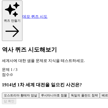
데모 퀴즈 시도
퀴즈 만들기
역사 퀴즈 시도해보기
세계사에 대한 샘플 문제로 지식을 테스트하세요.
문제
1
/
3
점수
:
0
1914년 1차 세계 대전을 일으킨 사건은?
오스트리아 황태자 암살
루시타니아호 침몰
독일의 폴란드 침략
베르
답 확인