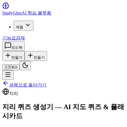
Study
Glen
AI 학습 플랫폼
제품
기능
요금제
피드백
만들기
만들기
🇰🇷
KO
과목으로 돌아가기
지리
지리 퀴즈 생성기 — AI 지도 퀴즈 & 플래
시카드