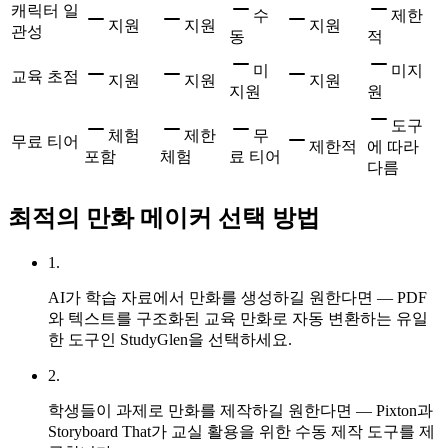
캐릭터 일
수
제한
지원
지원
지원
관성
동
적
미
미지
교육 초점
지원
지원
지원
지원
원
도구
체험
제한
무
무료 티어
제한적
에 따라
포함
체험
료 티어
다름
최적의 만화 메이커 선택 방법
1
.
AI가 학습 자료에서 만화를 생성하길 원한다면 — PDF
와 텍스트를 구조화된 교육 만화로 자동 변환하는 유일
한 도구인 StudyGlen을 선택하세요.
2
.
학생들이 과제로 만화를 제작하길 원한다면 — Pixton과
Storyboard That가 교실 활용을 위한 수동 제작 도구를 제