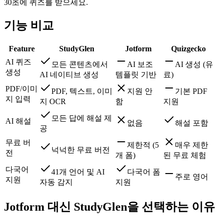
30초에 퀴즈를 받으세요.
기능 비교
Feature
StudyGlen
Jotform
Quizgecko
AI 퀴즈
모든 콘텐츠에서
AI 보조
AI 생성 (유
생성
AI 네이티브 생성
템플릿 기반
료)
PDF/이미
PDF, 텍스트, 이미
지원 안
기본 PDF
지 입력
지 OCR
함
지원
모든 답에 해설 제
AI 해설
없음
해설 포함
공
무료 버
제한적 (5
매우 제한
넉넉한 무료 버전
전
개 폼)
된 무료 체험
다국어
41개 언어 및 AI
다국어 폼
주로 영어
지원
자동 감지
지원
Jotform 대신 StudyGlen을 선택하는 이유